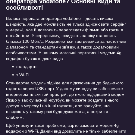
оператора Vodafone? Основні види та
особливості
Велика перевага оператора vodafone – досить висока
швидкість, яка дає можливість не тільки здійснювати серфінг
у мережі, але й дозволить переглядати фільми або грати в
онлайн-ігри. У середньому, швидкість на піку становить
близько 100 Мбіт/с. Розрізняються такі девайси за частотним
діапазоном та стандартами зв'язку, а також додатковими
особливостями. У нашому магазині портативні модеми 4g
водафон бувають двох видів:
стандартні;
з Wi-Fi.
Стандартна модель підійде для підключення до будь-якого
гаджета через USB-порт. У даному випадку ви забезпечите
інтернетом тільки той пристрій, до якого під'єднаний модем.
Якщо у вас сучасний ноутбук, ви можете роздати з нього
доступ в мережу і на інші гаджети, але врахуйте, що
швидкість у такому разі буде дуже мала, а покриття -
слабким.
Щоб уникнути такої проблеми, варто замовити модем 4g
водафон з Wi-Fi. Даний вид дозволить не тільки забезпечити