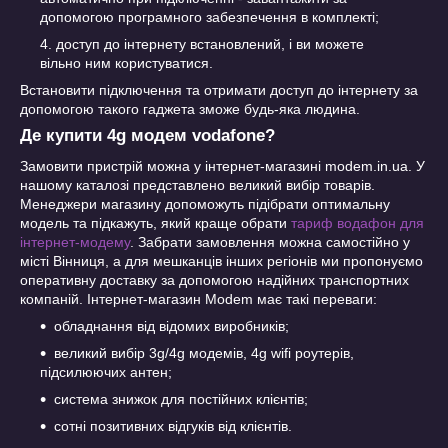
допомогою програмного забезпечення в комплекті;
доступ до інтернету встановлений, і ви можете
вільно ним користуватися.
Встановити підключення та отримати доступ до інтернету за
допомогою такого гаджета зможе будь-яка людина.
Де купити 4g модем vodafone?
Замовити пристрій можна у інтернет-магазині modem.in.ua. У
нашому каталозі представлено великий вибір товарів.
Менеджери магазину допоможуть підібрати оптимальну
модель та підкажуть, який краще обрати
тариф водафон для
інтернет-модему
. Забрати замовлення можна самостійно у
місті Вінниця, а для мешканців інших регіонів ми пропонуємо
оперативну доставку за допомогою надійних транспортних
компаній. Інтернет-магазин Modem має такі переваги:
обладнання від відомих виробників;
великий вибір 3g/4g модемів, 4g wifi роутерів,
підсилюючих антен;
система знижок для постійних клієнтів;
сотні позитивних відгуків від клієнтів.