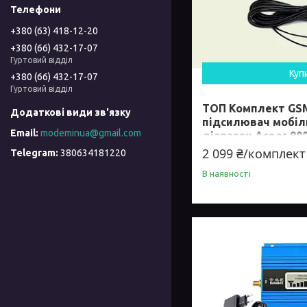
+380 (63) 418-12-20
+380 (66) 432-17-07
Гуртовий відділ
Куп
+380 (66) 432-17-07
Гуртовий відділ
ТОП Комплект GSM
підсилювач мобіль
modeminua@gmail.com
діапазон Aspor 90
2 099 ₴/комплект
380634181220
В наявності