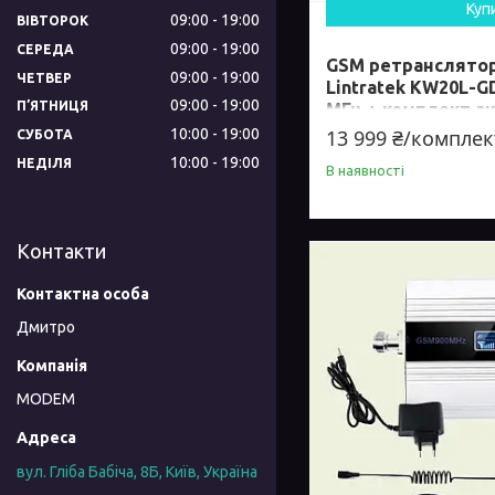
Куп
09:00
19:00
ВІВТОРОК
09:00
19:00
СЕРЕДА
GSM ретранслято
09:00
19:00
ЧЕТВЕР
Lintratek KW20L-G
09:00
19:00
ПʼЯТНИЦЯ
МГц + комплект а
10:00
19:00
13 999 ₴/комплек
СУБОТА
10:00
19:00
НЕДІЛЯ
В наявності
Контакти
Дмитро
MODEM
вул. Гліба Бабіча, 8Б, Київ, Україна