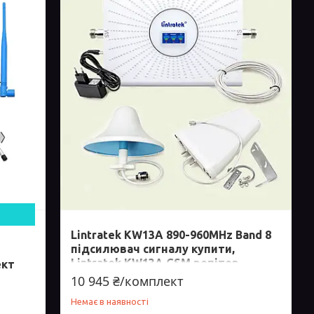
Lintratek KW13A 890-960MHz Band 8
підсилювач сигналу купити,
Lintratek KW13A GSM репітер
ект
900MHz, Lintratek KW13A комплект
10 945 ₴/комплект
підсилюв
Немає в наявності