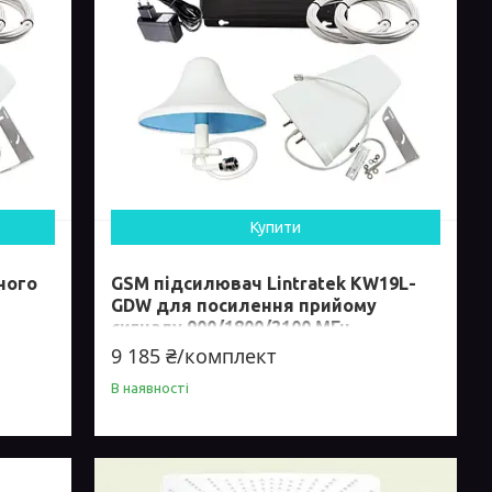
Купити
ного
GSM підсилювач Lintratek KW19L-
GDW для посилення прийому
сигналу 900/1800/2100 МГц
9 185 ₴/комплект
В наявності