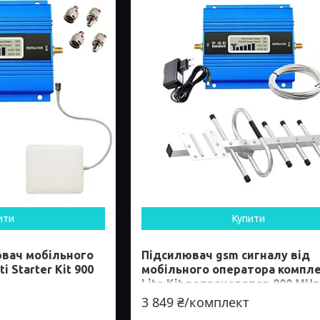
ити
Купити
вач мобільного
Підсилювач gsm сигналу від
i Starter Kit 900
мобільного оператора компл
Lite Kit ретранслятор 900 MHz
3 849 ₴/комплект