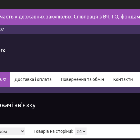
часть у державних закупівлях. Співпраця з ВЧ, ГО, фонда
07
ого
в
Доставка і оплата
Повернення та обмін
Контакти
вачі зв'язку