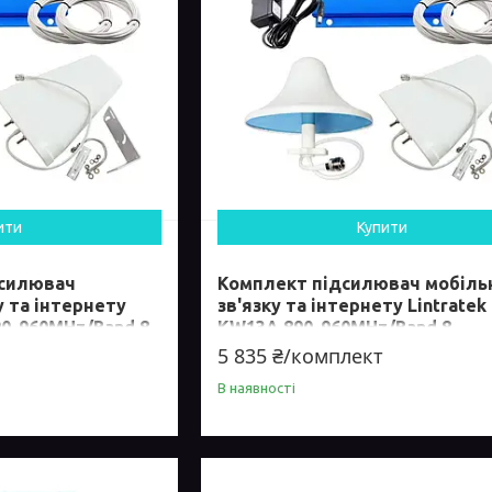
ити
Купити
дсилювач
Комплект підсилювач мобіль
у та інтернету
зв'язку та інтернету Lintratek
90-960MHz/Band 8
KW13A 890-960MHz/Band 8
5 835 ₴/комплект
В наявності