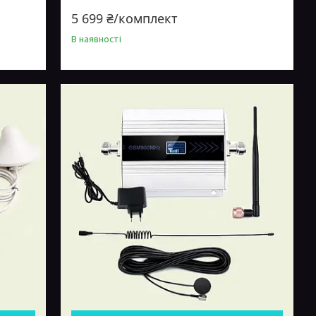
МГц з антеною 10 Дб ретранслятор
5 699 ₴/комплект
В наявності