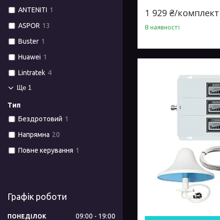
діапазон Aspor 18
ANTENITI
1
1 929 ₴/комплект
ASPOR
13
В наявності
Buster
1
Huawei
1
Lintratek
4
Ще 1
Тип
Бездротовий
1
Напрямна
20
Повне керування
1
Графік роботи
09:00
19:00
ПОНЕДІЛОК