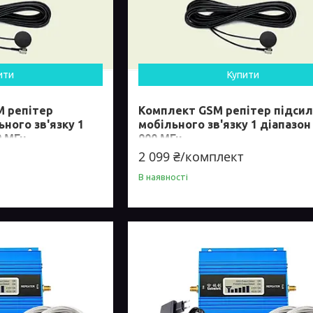
ити
Купити
 репітер
Комплект GSM репітер підси
ного зв'язку 1
мобільного зв'язку 1 діапазон
0 МГц
900 МГц
2 099 ₴/комплект
В наявності