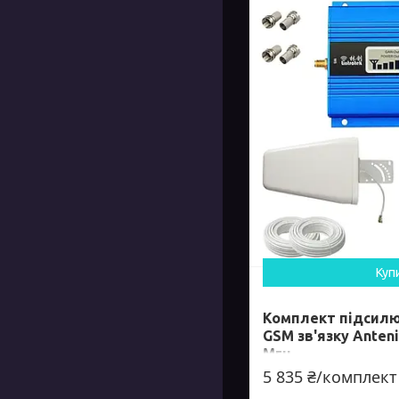
Куп
Комплект підсилю
GSM зв'язку Antenit
Мгц
5 835 ₴/комплект