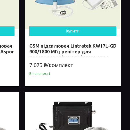
Купити
лювач
GSM підсилювач Lintratek KW17L-GD
 Aspor
900/1800 МГц репітер для
посилення зв'язку та інтернету з
антенами
7 075 ₴/комплект
В наявності