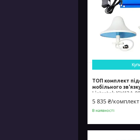
Куп
ТОП комплект пі
мобільного зв'язк
Lintratek KW13A 8
5 835 ₴/комплект
В наявності