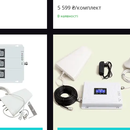
00 МГц
антеною 10 Дб, комплект для
посилення сигналу інтернету
5 599 ₴/комплект
В наявності