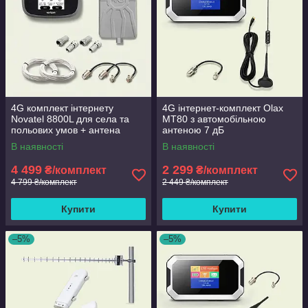
4G комплект інтернету
4G інтернет-комплект Olax
Novatel 8800L для села та
MT80 з автомобільною
польових умов + антена
антеною 7 дБ
Spider MIMO 2x16 дБ
В наявності
В наявності
4 499
2 299
₴/комплект
₴/комплект
4 799 ₴/комплект
2 449 ₴/комплект
Купити
Купити
–5%
–5%