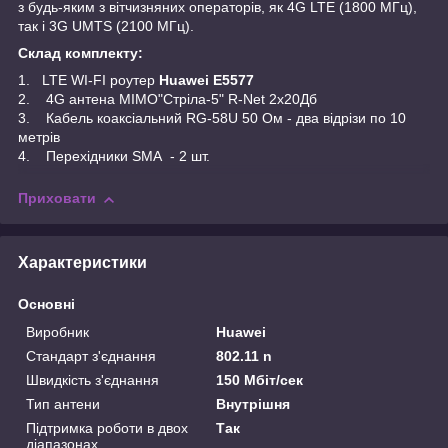
з будь-яким з вітчизняних операторів, як 4G LTE (1800 МГц),
так і 3G UMTS (2100 МГц).
Склад комплекту:
1. LTE WI-FI роутер
Huawei E5577
2. 4G антена MIMO"Стріла-5" R-Net 2x20Дб
3. Кабель коаксіальний RG-58U 50 Ом - два відрізи по 10
метрів
4. Перехідники SMA - 2 шт.
Приховати
Характеристики
Основні
Виробник
Huawei
Стандарт з'єднання
802.11 n
Швидкість з'єднання
150 Мбіт/сек
Тип антени
Внутрішня
Підтримка роботи в двох
Так
діапазонах