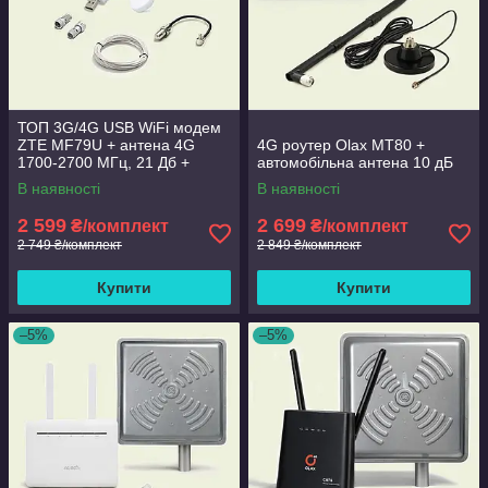
ТОП 3G/4G USB WiFi модем
ZTE MF79U + антена 4G
4G роутер Olax MT80 +
1700-2700 МГц, 21 Дб +
автомобільна антена 10 дБ
кабель+перехідник
В наявності
В наявності
2 599
2 699
₴/комплект
₴/комплект
2 749 ₴/комплект
2 849 ₴/комплект
Купити
Купити
–5%
–5%