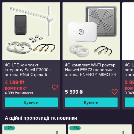
4G LTE комплект
4G комплект Wi-Fi роутер
4G L
інтернету Satell F3000 +
Huawei E5573+панельна
авто
антена RNet Стріла-5
антена ENERGY MIMO 24
з ан
MIMO 2×20 дБ до 150
дБ
(SM
4 199
2 8
₴/
Мбіт/с
комплект
ком
5 599
₴
4 399 ₴/комплект
3 049
Купити
Купити
Акційні пропозиції та новинки
–7%
–7%