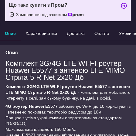
Що таке купити з Пром?
Замовлення під захистом
Опис
Характеристики
Доставка
Оплата
Умови п
Опис
Комплект 3G/4G LTE WI-FI роутер
Huawei E5577 з антеною LTE MIMO
Стріла-5 R-Net 2x20 Дб
Комплект 3G/4G LTE WI-FI роутер Huawei E5577 з антеною
LTE MIMO Стріла-5 R-Net 2x20 Дб
- комплект для мобільного
інтернету в селі, заміському будинку, на дачі, в офісі.
4G роутер Huawei E5577
забезпечує Wi-Fi до 10 користувачів
і впевнено покриває територію радіусом до 10м.
Працює з усіма українськими операторами за стандартом
2G/3G/4G,
Максимальна швидкість 150 Мбіт/с.
Huawei E 5577
обладнаний вбудованим акумулятором, може