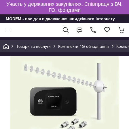
Участь у державних закупівлях. Співпраця з ВЧ,
ГО, фондами
MODEM - все для підключення швидкісного інтернету
Товари та послуги
Комплекти 4G обладнання
Компле