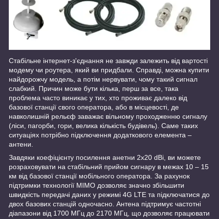
Стабільне інтернет-з'єднання не завжди залежить від вартості
модему чи роутера, який ви придбали. Справді, можна купити
найдорожчу модель, а потім нервувати, чому такий сигнал
слабкий. Причин може бути кілька, перш за все, така
проблема часто виникає у тих, хто проживає далеко від
базової станції свого оператора, або в місцевості, де
навколишній рельєф заважає вільному проходженню сигналу
(ліси, пагорби, гори, велика кількість будівель). Саме таких
ситуаціях потрібно підключення додаткового елемента –
антени.
Завдяки коефіцієнту посилення анетни 2x20 dBi, ви можете
розраховувати на стабільний прийом сигнару в межах 10 – 15
км від базової станції мобільного оператора. За рахунок
підтримки технології MIMO дозволяє значно збільшити
швидкість передачі даних у режимі 4G LTE та підключатися до
двох базових станцій одночасно. Антена підтримує частотні
діапазони від 1700 МГц до 2170 МГц, що дозволяє працювати