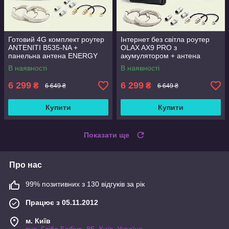
Готовий 4G комплект роутер
Інтернет без світла роутер
ANTENITI B535-NA +
OLAX AX9 PRO з
панельна антена ENERGY
акумулятором + антена
MIMO 2×24 дБ
Energy 24 дБ (1700-2700
В наявності
В наявності
мГц)
6 299
6 299
₴
₴
6 649 ₴
6 649 ₴
Купити
Купити
Показати ще
Про нас
99% позитивних з 130 відгуків за рік
Працює з 05.11.2012
м. Київ