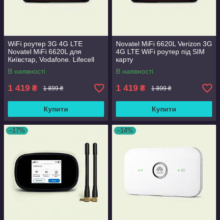
WiFi роутер 3G 4G LTE
Novatel MiFi 6620L Verizon 3G
Novatel MiFi 6620L для
4G LTE WiFi роутер під SIM
Київстар, Vodafone. Lifecell
карту
В наявності
В наявності
1 419
1 419
₴
₴
1 899 ₴
1 899 ₴
Купити
Купити
–17%
–14%