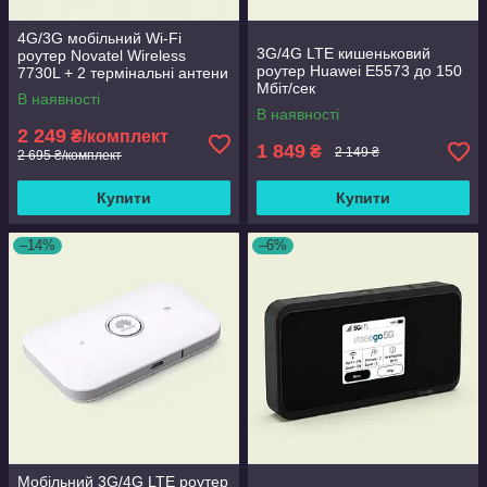
4G/3G мобільний Wi-Fi
3G/4G LTE кишеньковий
роутер Novatel Wireless
роутер Huawei E5573 до 150
7730L + 2 термінальні антени
Мбіт/сек
3 Дб
В наявності
В наявності
2 249
₴/комплект
1 849
₴
2 149 ₴
2 695 ₴/комплект
Купити
Купити
–14%
–6%
Мобільний 3G/4G LTE роутер