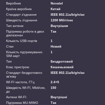
Виробник
Novatel
Країна виробник
Китай
Стандарт з'єднання
IEEE 802.11а/b/g/n/ас
Швидкість з'єднання
1200 Мбіт/сек
Тип антени
Внутрішня
Підтримка роботи в двох
Так
діапазонах
Кількість USB-портів
1
Стан
Новий
Кількість підтримуваних
1
SIM-карт
Тип
Бездротовий
Клас пристрою
Кишеньковий
Стандарт бездротового
IEEE 802.11а/b/g/n/ас
зв'язку
WI-FI частота, ГГц
2.4+5
Швидкість WI-FI, Mbit/сек,
150
до
Антени WI-FI
Внутрішні
Підтримка MU-MIMO
Так