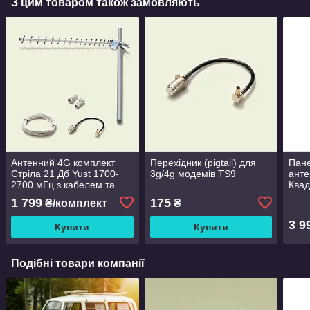
З цим товаром також замовляють
Антенний 4G комплект
Перехідник (pigtail) для
Пан
Стріла 21 Дб Yust 1700-
3g/4g модемів TS9
анте
2700 мГц з кабелем та
Квад
перехідниками
dBi 
1 799
175
₴/комплект
₴
поси
3 9
Купити
Купити
Подібні товари компанії