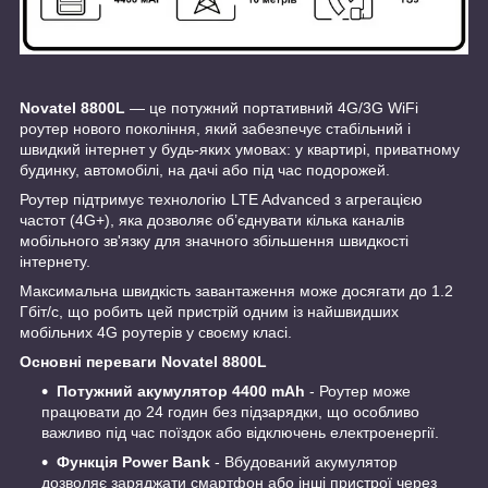
Novatel 8800L
— це потужний портативний 4G/3G WiFi
роутер нового покоління, який забезпечує стабільний і
швидкий інтернет у будь-яких умовах: у квартирі, приватному
будинку, автомобілі, на дачі або під час подорожей.
Роутер підтримує технологію LTE Advanced з агрегацією
частот (4G+), яка дозволяє об’єднувати кілька каналів
мобільного зв'язку для значного збільшення швидкості
інтернету.
Максимальна швидкість завантаження може досягати до 1.2
Гбіт/с, що робить цей пристрій одним із найшвидших
мобільних 4G роутерів у своєму класі.
Основні переваги Novatel 8800L
Потужний акумулятор 4400 mAh
- Роутер може
працювати до 24 годин без підзарядки, що особливо
важливо під час поїздок або відключень електроенергії.
Функція Power Bank
- Вбудований акумулятор
дозволяє заряджати смартфон або інші пристрої через