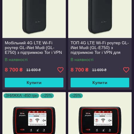
Мобільний 4G LTE Wi-Fi
ТОП 4G LTE Wi-Fi роутер GL-
роутер GL-iNet Mudi (GL-
iNet Mudi (GL-E750) з
E750) з підтримкою Tor і VPN
підтримкою Tor і VPN для
для мобільного інтернету
мобільного інтернету
В наявності
В наявності
8 700
8 700
₴
₴
11 699 ₴
11 699 ₴
Купити
Купити
ЗНИЖКА -450 грн
–25%
–25%