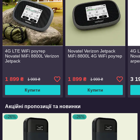
4G LTE WiFi роутер
Novatel Verizon Jetpack
4G L
Novatel MiFi 8800L Verizon
MiFi 8800L 4G WiFi роутер
Nova
Jetpack
агре
1 899
1 899
3 1
₴
₴
1 999 ₴
1 999 ₴
Купити
Купити
Акційні пропозиції та новинки
–26%
–26%