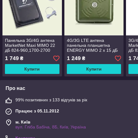
Панельна 3G/4G антена
4G/3G LTE антена
3G/4
MarketNet Maxi MIMO 22
панельна планшетна
Mark
дБ 824-960,1700-2700
ENERGY MIMO 2 x 15 дБ
дБ 8
МГц
1700-2700 МГц
МГц 
1 749
1 249
1 7
₴
₴
спрямованої дії
Купити
Купити
Про нас
99% позитивних з 133 відгуків за рік
Працює з 05.11.2012
м. Київ
вул. Гліба Бабіча, 8Б, Київ, Україна