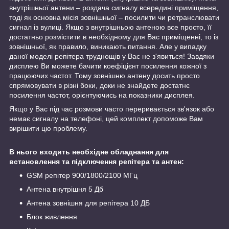
внутрішньої антени – роздача сигналу всередині приміщення,
тоді як основна місія зовнішньої – посилити чи ретранслювати
сигнал із вулиці. Якщо з внутрішньою антеною все просто, її
достатньо розмістити в необхідному для Вас приміщенні, то із
зовнішньої, як правило, виникають питання. Але у випадку
даної моделі репітера труднощів у Вас не з'явиться! Завдяки
дисплею Ви можете бачити коефіцієнт посилення кожної з
працюючих частот. Тому зовнішню антену досить просто
спрямовувати в різні боки, доки не знайдете достатнє
посилення частот, орієнтуючись на показники дисплея.
Якщо у Вас під час розмови часто переривається зв'язок або
немає сигналу на телефоні, цей комплект допоможе Вам
вирішити цю проблему.
В нього входить необхідне обладнання для
встановлення та підключення репітера та антен:
GSM репітер 900/1800/2100 МГц
Антена внутрішня 5 Дб
Антена зовнішня для репітера 10 ДБ
Блок живлення