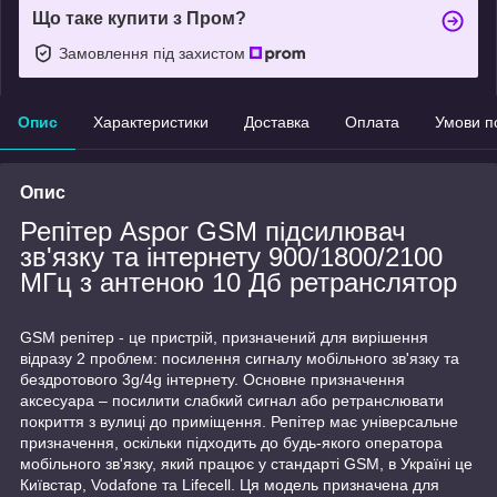
Що таке купити з Пром?
Замовлення під захистом
Опис
Характеристики
Доставка
Оплата
Умови п
Опис
Репітер Aspor GSM підсилювач
зв'язку та інтернету 900/1800/2100
МГц з антеною 10 Дб ретранслятор
GSM репітер - це пристрій, призначений для вирішення
відразу 2 проблем: посилення сигналу мобільного зв'язку та
бездротового 3g/4g інтернету. Основне призначення
аксесуара – посилити слабкий сигнал або ретранслювати
покриття з вулиці до приміщення. Репітер має універсальне
призначення, оскільки підходить до будь-якого оператора
мобільного зв'язку, який працює у стандарті GSM, в Україні це
Київстар, Vodafone та Lifecell. Ця модель призначена для