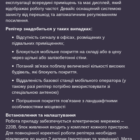
експлуатації всередині приміщень та має дисплей, який
відображає роботу частот. Девайс оснащений системою
захисту від перешкод та автоматичним регулюванням
посилення.
Репітер знадобиться у таких випадках:
Відсутність сигналу в офісах, розміщених у
підвальних приміщеннях;
Блокується мобільне покриття на складі або в цеху
через щільні або залізобетонні стіни.
Поганий зв'язок поблизу величезної кількості високих
будівель, які блокують покриття.
Віддаленість базової станції мобільного оператора (у
такому разі репітер потрібно використовувати зі
спеціальною антеною)
Погіршення покриття пов'язане з ландшафтними
особливостями місцевості
Встановлення та налаштування
Робота приладу забезпечується електричною мережею –
220В, блок живлення входить у комплект кожного пристрою.
Для повноцінної коректної роботи репітера необхідно
підключити до нього 2 антени (внутрішню та зовнішню). Мета