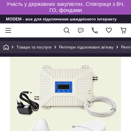
Участь у державних закупівлях. Співпраця з ВЧ,
ГО, фондами
MODEM - все для підключення швидкісного інтернету
Товари та послуги
Репітери підсилювачі зв'язку
Репі