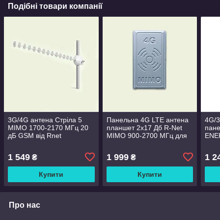
Подібні товари компанії
3G/4G антена Стріла 5
Панельна 4G LTE антена
4G/3
МІМО 1700-2170 МГц 20
планшет 2х17 Дб R-Net
пан
дБ GSM від Rnet
MIMO 900-2700 МГц для
ENE
посилення сигналу
170
інтернету
спря
1 549
1 999
1 2
₴
₴
Купити
Купити
Про нас