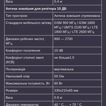
Вага
0,4 кг
Антена зовнішня для репітера 10 ДБ
Тип пристрою
Антена зовнішня спрямована
Стандарти мобільного зв'язку
GSM 900 МГц / GSM 1800
МГц / UMTS 2100 МГц / LTE
1800 МГц / LTE 2600 МГц
Діапазон робочих частот,
800 — 2700
МГц
Коефіцієнт посилення
10 dB
Коефіцієнт стоячої хвилі
не більше1,5
(КСВ)
Поляризація
вертикальна
Хвильовий опір
50 Ом
Максимальна потужність, Вт
80 Вт
Розміри
330x215x65 мм
Вага
0.8 кг
Діапазон температур
40 ° C .... + 70 ° C