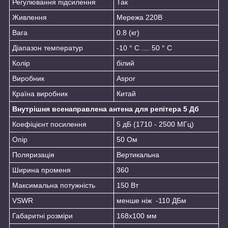
Регулювання підсилення
Так
Живлення
Мережа 220В
Вага
0.8 (кг)
Діапазон температур
-10 ° C .... 50 ° C
Колір
білий
Виробник
Aspor
Країна виробник
Китай
Внутрішня всенаправлена антена для репітера 5 Дб
Коефіцієнт посилення
5 дБ (1710 - 2500 МГц)
Опір
50 Ом
Поляризація
Вертикальна
Ширина променя
360
Максимальна потужність
150 Вт
VSWR
менше ніж -110 ДБм
Габаритні розміри
168х100 мм