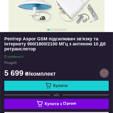
Репітер Aspor GSM підсилювач зв'язку та
інтернету 900/1800/2100 МГц з антеною 10 Дб
ретранслятор
В наявності
Роздріб
5 699
₴/комплект
Купити
або
Купити з