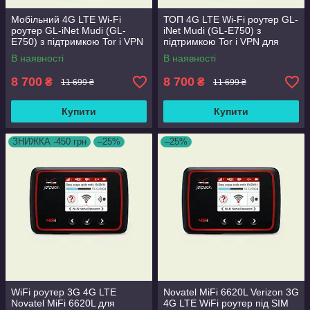
Мобільний 4G LTE Wi-Fi
ТОП 4G LTE Wi-Fi роутер GL-
роутер GL-iNet Mudi (GL-
iNet Mudi (GL-E750) з
E750) з підтримкою Tor і VPN
підтримкою Tor і VPN для
для мобільного інтернету
мобільного інтернету
В наявності
В наявності
8 700
8 700
₴
₴
11 699 ₴
11 699 ₴
Купити
Купити
ЗНИЖКА -450 грн
–25%
–25%
WiFi роутер 3G 4G LTE
Novatel MiFi 6620L Verizon 3G
Novatel MiFi 6620L для
4G LTE WiFi роутер під SIM