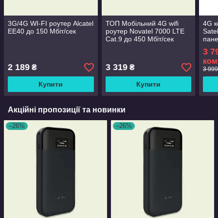
3G/4G WI-FI роутер Alcatel
ТОП Мобільний 4G wifi
4G к
EE40 до 150 Мбіт/сек
роутер Novatel 7000 LTE
Sate
Cat.9 до 450 Мбіт/сек
пане
150 
3 7
ком
2 189
3 319
₴
₴
3 999
Купити
Купити
Акційні пропозиції та новинки
–26%
–26%