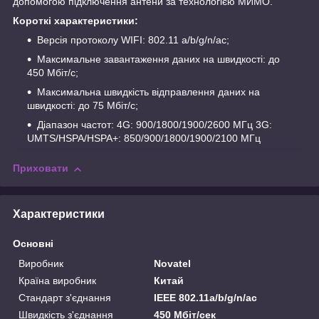
допомогою підключення антени за технологією МИМО.
Короткі характеристики:
Версія протоколу WIFI: 802.11 a/b/g/n/ac;
Максимальне завантаження даних на швидкості: до
450 Мбіт/с;
Максимальна швидкість відправлення даних на
швидкості: до 75 Мбіт/с;
Діапазон частот: 4G: 900/1800/1900/2600 МГц 3G:
UMTS/HSPA/HSPA+: 850/900/1800/1900/2100 МГц
Приховати
Характеристики
Основні
Виробник
Novatel
Країна виробник
Китай
Стандарт з'єднання
IEEE 802.11а/b/g/n/ас
Швидкість з'єднання
450 Мбіт/сек