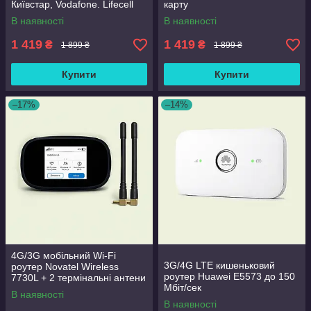
Київстар, Vodafone. Lifecell
карту
В наявності
В наявності
1 419
1 419
₴
₴
1 899 ₴
1 899 ₴
Купити
Купити
–17%
–14%
4G/3G мобільний Wi-Fi
3G/4G LTE кишеньковий
роутер Novatel Wireless
роутер Huawei E5573 до 150
7730L + 2 термінальні антени
Мбіт/сек
3 Дб
В наявності
В наявності