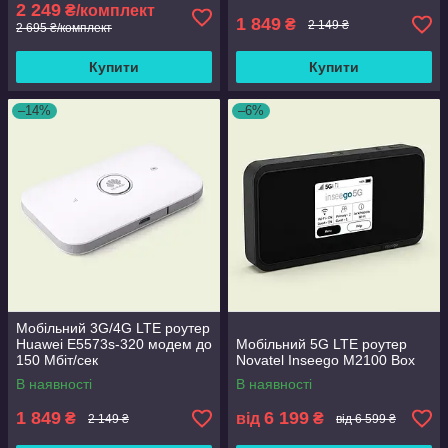
2 249
₴/комплект
1 849
₴
2 149 ₴
2 695 ₴/комплект
Купити
Купити
–14%
–6%
Мобільний 3G/4G LTE роутер
Huawei E5573s-320 модем до
Мобільний 5G LTE роутер
150 Мбіт/сек
Novatel Inseego M2100 Box
В наявності
В наявності
1 849
6 199
₴
від
₴
2 149 ₴
від 6 599 ₴