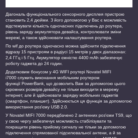
Діагональ функціонального сенсорного дисплея пристрою
становить 2,4 дюйми. З його допомогою у Вас є можливість
відстежувати кількість одночасних підключень до роутера,
рівень заряду акумулятора девайса, контролювати зміни
мережі, а також здійснювати налаштування роутера.
По wif до роутера одночасно можна здійснити підключення
відразу 15 пристроям в радіусі 15 метрів у двох діапазонах:
2,4 ГГц і 5 Ггц. Акумулятор ємністю 4400 mAh забезпечує
роботу гаджета до 24 годин.
Додатковим бонусом у 4G WIFI роутері Novatel MIFI
i7000 служить виконання мобільним роутером
функції PowerBank, що дозволить Вам за допомогою цього
скромних розмірів девайсу не тільки виходити в мережу
інтернет, але й здійснювати зарядку мобільних гаджетів
(смартфон, планшет). Здійснюється ця функція за допомогою
використання роз'єму USB 2.0.
У Novatel MIFI 7000 передбачено 2 антенних роз'єми TS9, що
у свою чергу забезпечує можливість стабілізувати та
покращити рівень прийому сигналу не тільки за допомогою
підключення спрямованої підсилювальної антени, а й за