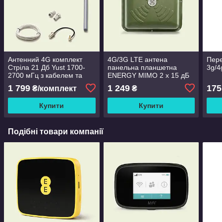
Антенний 4G комплект
4G/3G LTE антена
Пере
Стріла 21 Дб Yust 1700-
панельна планшетна
3g/4
2700 мГц з кабелем та
ENERGY MIMO 2 x 15 дБ
перехідниками
1700-2700 МГц
1 799
1 249
175
₴/комплект
₴
спрямованої дії
Купити
Купити
Подібні товари компанії