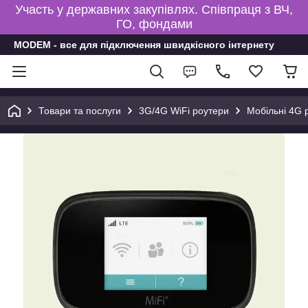
Участь у державних закупівлях. Співпраця з ВЧ,
ГО, фондами
MODEM - все для підключення швидкісного інтернету
Товари та послуги
3G/4G WiFi роутери
Мобільні 4G 