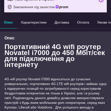
Замовлення під захистом
Опис
Характеристики
Доставка
Оплата
Умови п
Опис
Портативний 4G wifi роутер
Novatel i7000 до 450 Мбіт/сек
для підключення до
інтернету
4G wifi роутер Novatel i7000 відноситься до сучасних
універсальних, портативних 4G LTE wifi роутерів і займає одну
з лідируючих позицій по затребуваності серед користувачів
бездротовим інтернетом не тільки в Україні, але і в усьому
світі. Радіомодуль даного девайсу дозволяє використовувати
пристрій з будь-яким мобільним gsm оператором, серед яких
Kyivstar, Lifecell або Vodafone. Для успішного виходу в