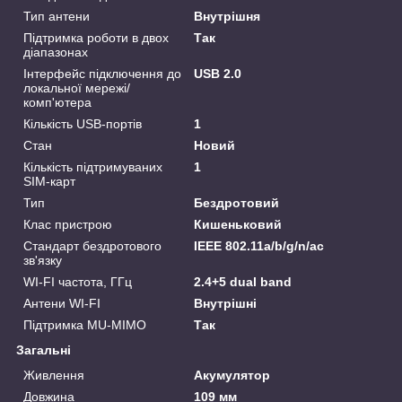
Тип антени
Внутрішня
Підтримка роботи в двох
Так
діапазонах
Інтерфейс підключення до
USB 2.0
локальної мережі/
комп'ютера
Кількість USB-портів
1
Стан
Новий
Кількість підтримуваних
1
SIM-карт
Тип
Бездротовий
Клас пристрою
Кишеньковий
Стандарт бездротового
IEEE 802.11а/b/g/n/ас
зв'язку
WI-FI частота, ГГц
2.4+5 dual band
Антени WI-FI
Внутрішні
Підтримка MU-MIMO
Так
Загальні
Живлення
Акумулятор
Довжина
109 мм