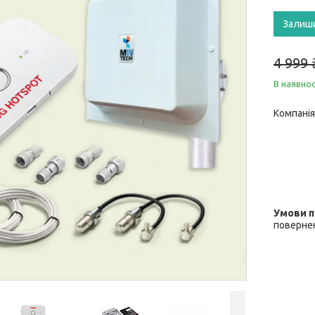
Залиш
4 999
В наявнос
Компанія
повернен