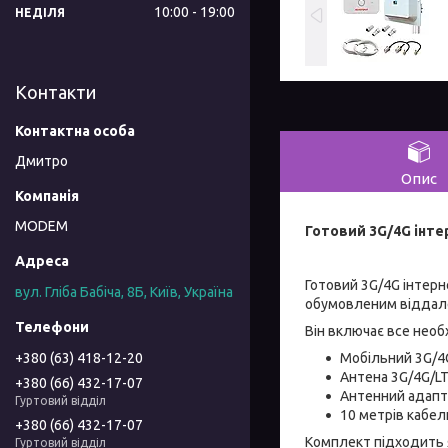
10:00
19:00
НЕДІЛЯ
Контакти
Дмитро
Опис
MODEM
Готовий 3G/4G інте
Готовий 3G/4G інтерн
вул. Гліба Бабіча, 8Б, Київ, Україна
обумовленим віддален
Він включає все необ
+380 (63) 418-12-20
Мобільний 3G/4
Антена 3G/4G/LT
+380 (66) 432-17-07
Антенний адапт
Гуртовий відділ
10 метрів кабе
+380 (66) 432-17-07
Комплект підходить я
Гуртовий відділ