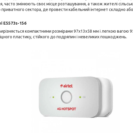
я, часто змінюють своє місце розташування, а також жителі сільсько
о приватного сектора, де провести кабельний інтернет складно або
i E5573s-156
ирізняється компактними розмірами 97х13х58 мм і легкою вагою 95
міцного пластику, стійкого до подряпин і невеликих пошкоджень.