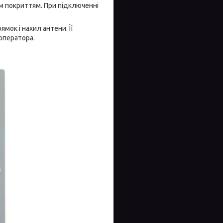
им покриттям. При підключенні
мок і нахил антени. Її
оператора.