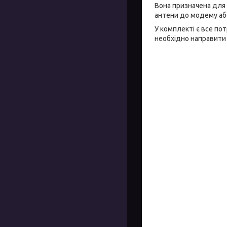
Вона призначена для 
антени до модему або
У комплекті є все по
необхідно направити