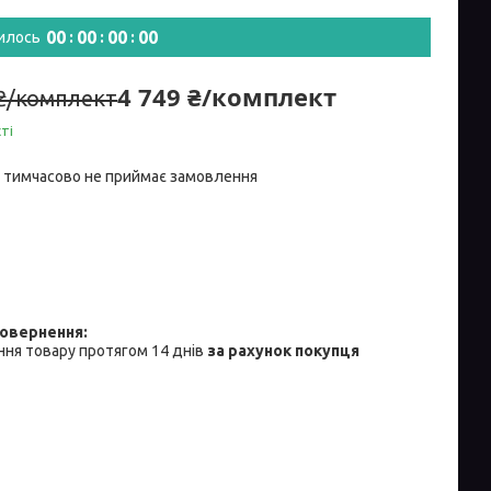
0
0
0
0
0
0
0
0
илось
4 749 ₴/комплект
 ₴/комплект
ті
 тимчасово не приймає замовлення
ня товару протягом 14 днів
за рахунок покупця