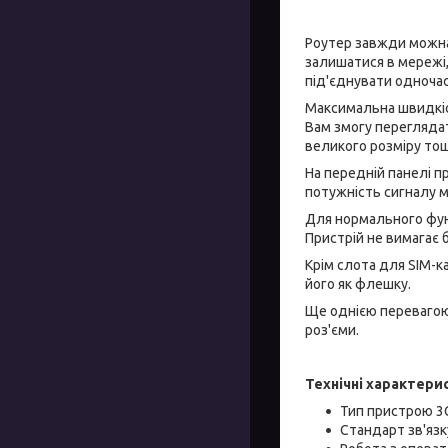
Роутер завжди можна 
залишатися в мережі
під'єднувати одночасн
Максимальна швидкіст
Вам змогу переглядат
великого розміру то
На передній панелі п
потужність сигналу м
Для нормального фун
Пристрій не вимагає
Крім слота для SIM-к
його як флешку.
Ще однією перевагою
роз'єми.
Технічні характери
Тип пристрою 3G
Стандарт зв'яз