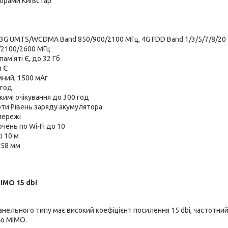
торами Київстар
 3G UMTS/WCDMA Band 850/900/2100 МГц, 4G FDD Band 1/3/5/7/8/20
/2100/2600 МГц
ам'яті Є, до 32 Гб
м Є
мний, 1500 мАг
 год
жимі очікування до 300 год
ти Рівень заряду акумулятора
мережі
чень по Wi-Fi до 10
і 10 м
х58 мм
IMO 15 dbi
нельного типу має високий коефіцієнт посилення 15 dbi, частотний
єю MIMO.