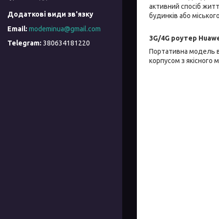
активний спосіб житт
будинків або міськог
modeminua@gmail.com
3G/4G роутер Huawe
380634181220
Портативна модель в
корпусом з якісного 