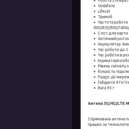
Робота з опера
Vodafone
Lifecel
Тримоб
Частота роботи
800/850/900/1800
Слот для карти п
Антенний роз'є
Акумулятор Зні
Час роботи до 5
Час роботи в ре
Індикатори робо
Рівень сигналу 
Кількість підклю
Радіус дії мереж
Габарити 97х13
Вага 95 г
Антена 3G/4G/LTE M
Спрямована антена па
працює за технологі