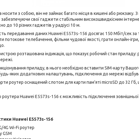
носити з собою, він не займає багато місця в кишені або рюкзаку. 
, забезпечуючи свої гаджети стабільним високошвидкісним інтер
о до 10 різних гаджетів у радіусі 10 м.
ь передавання даних Huawei E5573s-156 досягає 150 Мбіт/сек за 
и потокове телебачення, фільми чудової якості, грати онлайн-ігр
що.
ристрою розташована індикація, що показує робочий стан приладу: 
ережі.
кціонування приладу, в нього необхідно вставити SIM-карту Вашог
 будь-яких додаткових налаштувань, підключення до мережі відбув
арти роутер оснащений слотом для карти пам'яті microSD до 32 Гб,
 роутера Huawei E5573s-156 є можливість підключення зовнішньої 
стики Huawei E5573s-156
/4G Wi-Fi роутер
ку GSM