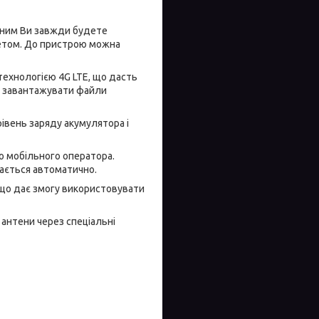
З ним Ви завжди будете
нетом. До пристрою можна
технологією 4G LTE, що дасть
и, завантажувати файли
рівень заряду акумулятора і
о мобільного оператора.
ається автоматично.
 що дає змогу використовувати
антени через спеціальні