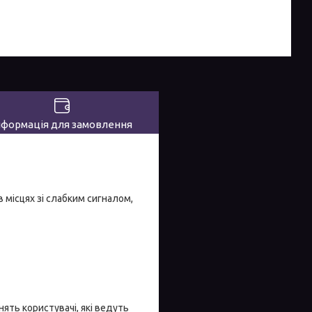
нформація для замовлення
 місцях зі слабким сигналом,
ять користувачі, які ведуть