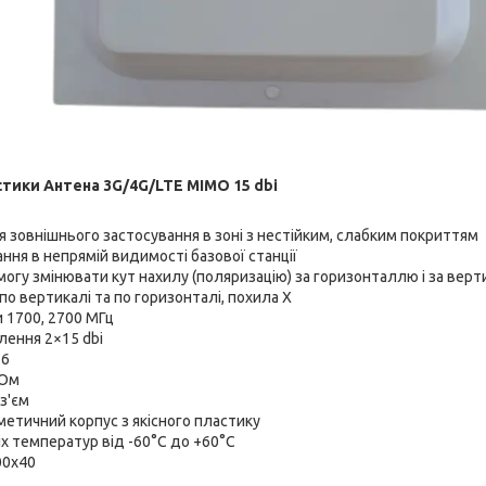
стики Антена 3G/4G/LTE MIMO 15 dbi
 зовнішнього застосування в зоні з нестійким, слабким покриттям
ння в непрямій видимості базової станції
могу змінювати кут нахилу (поляризацію) за горизонталлю і за вер
по вертикалі та по горизонталі, похила Х
и 1700, 2700 МГц
лення 2×15 dbi
.6
 Ом
з'єм
метичний корпус з якісного пластику
х температур від -60°C до +60°C
00х40