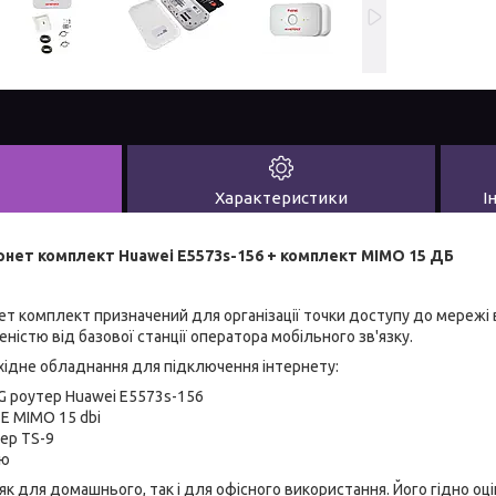
Характеристики
І
рнет комплект Huawei E5573s-156 + комплект MIMO 15 ДБ
ет комплект призначений для організації точки доступу до мережі в
істю від базової станції оператора мобільного зв'язку.
хідне обладнання для підключення інтернету:
G роутер Huawei E5573s-156
E MIMO 15 dbi
ер TS-9
лю
к для домашнього, так і для офісного використання. Його гідно оцін