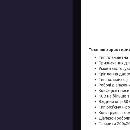
Технічні характери
Тип планшетна
Призначення для
Умови застосува
Кріплення дає з
Тип поляризації 
Робочі діапазон
Коефіцієнт поси
КСВ не більше 1
Вхідний опір 50
Тип роз'єму F-ро
Конструкція гер
Діапазон робочи
Габарити 200х2