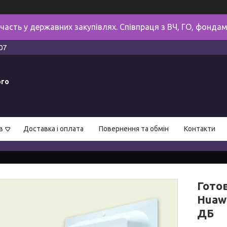
часть у державних закупівлях. Співпраця з ВЧ, ГО, фонда
07
ого
в
Доставка і оплата
Повернення та обмін
Контакти
Гото
Huaw
ДБ