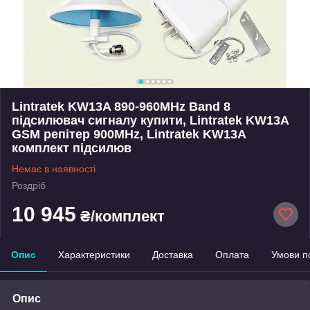
Lintratek KW13A 890-960MHz Band 8
підсилювач сигналу купити, Lintratek KW13A
GSM репітер 900MHz, Lintratek KW13A
комплект підсилюв
Немає в наявності
Роздріб
10 945
₴/комплект
Опис
Характеристики
Доставка
Оплата
Умови п
Опис