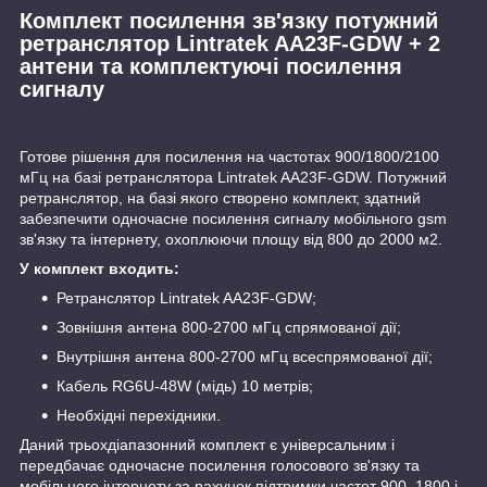
Комплект посилення зв'язку потужний
ретранслятор Lintratek AA23F-GDW + 2
антени та комплектуючі посилення
сигналу
Готове рішення для посилення на частотах 900/1800/2100
мГц на базі ретранслятора Lintratek AA23F-GDW. Потужний
ретранслятор, на базі якого створено комплект, здатний
забезпечити одночасне посилення сигналу мобільного gsm
зв'язку та інтернету, охоплюючи площу від 800 до 2000 м2.
У комплект входить:
Ретранслятор Lintratek AA23F-GDW;
Зовнішня антена 800-2700 мГц спрямованої дії;
Внутрішня антена 800-2700 мГц всеспрямованої дії;
Кабель RG6U-48W (мідь) 10 метрів;
Необхідні перехідники.
Даний трьохдіапазонний комплект є універсальним і
передбачає одночасне посилення голосового зв'язку та
мобільного інтернету за рахунок підтримки частот 900, 1800 і