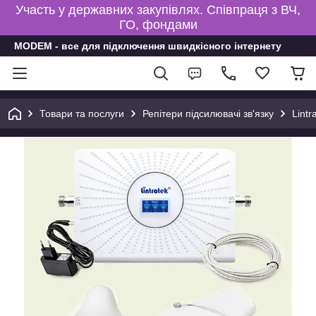
Участь у державних закупівлях. Співпраця з ВЧ,
ГО, фондами
MODEM - все для підключення швидкісного інтернету
Товари та послуги
Репітери підсилювачі зв'язку
Lint