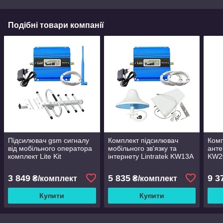
Подібні товари компанії
Підсилювач gsm сигналу
Комплект підсилювач
Комп
від мобільного оператора
мобільного зв'язку та
анте
комплект Lite Kit
інтернету Lintratek KW13A
KW2
ретранслятор 900 MHz
890-960MHz/Band 8
900/
3 849
5 835
9 3
₴/комплект
₴/комплект
Купити
Купити