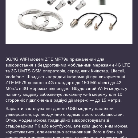
3G/4G WIFI модем ZTE MF79u призначений для
використання з бездротовими мобільними мережами 4G LTE
та 3G UMTS GSM операторів, серед яких Київстар, Lifecell,
Vodafone. Швидкість передачі інформації при використанні
ZTE MF79 досягає в 4G стандарті до 150 Мбіт/сек і до 42
Мбіт/с в 3G мережах відповідно. Вбудований Wi-Fi модуль у
начинку модему забезпечує локальну wi-fi мережу для 10
сторонніх підключень в радіусі дії мережі — до 15 метрів.
Варіанти застосування даного USB модему настільки
універсальні, що неодмінно є однією з його особливостей.
Отже, модем можна традиційно використовувати зі
стаціонарним ПК або ноутбуком, але крім цього, ним можна
користуватися, елементарно встановивши його в блок від
зарядного мережевого пристрою, включеного в розетку або