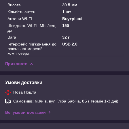
Висота
30.5 мм
Кількість антен
1 шт
Антени WI-FI
Внутрішні
Швидкість WI-FI, Mbit/сек,
150
до
Вага
32 г
Інтерфейс під'єднання до
USB 2.0
локальної мережі/
комп'ютера
Приховати
Умови доставки
Нова Пошта
Самовивіз: м.Київ. вул Гліба Бабіча, 8Б ( термін 1-3 дні)
Всі умови доставки