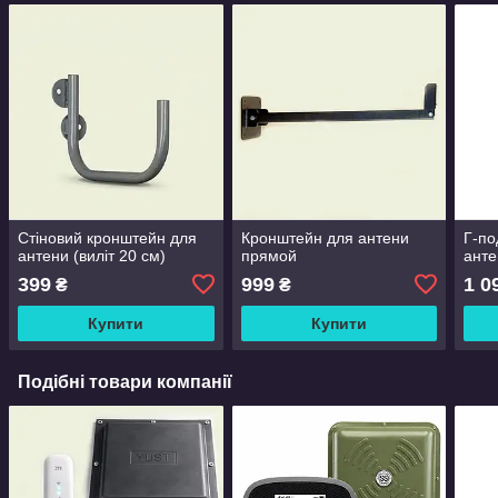
Стіновий кронштейн для
Кронштейн для антени
Г-по
антени (виліт 20 см)
прямой
анте
399
999
1 0
₴
₴
Купити
Купити
Подібні товари компанії