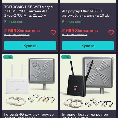
ТОП 3G/4G USB WiFi модем
ZTE MF79U + антена 4G
4G роутер Olax MT80 +
1700-2700 МГц, 21 Дб +
автомобільна антена 10 дБ
кабель+перехідник
В наявності
В наявності
2 599
2 699
₴/комплект
₴/комплект
2 749 ₴/комплект
2 849 ₴/комплект
Купити
Купити
–5%
–5%
Готовий 4G комплект роутер
Інтернет без світла роутер