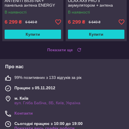
ANTENITI B535-NA +
OLAX AX9 PRO з
панельна антена ENERGY
акумулятором + антена
MIMO 2×24 дБ
Energy 24 дБ (1700-2700
В наявності
В наявності
мГц)
6 299
6 299
₴
₴
6 649 ₴
6 649 ₴
Купити
Купити
Показати ще
Про нас
99% позитивних з 133 відгуків за рік
Працює з 05.11.2012
м. Київ
вул. Гліба Бабіча, 8Б, Київ, Україна
Контакти
Сьогодні працює з 10:00 до 19:00
Показати весь графік роботи