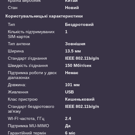
Країна виробник
Китай
Стан
Новий
Користувальницькі характеристики
Тип
Бездротовий
Кількість підтримуваних
1
SIM-карток
Тип антени
Зовнішня
Ширина
13.5 мм
Стандарт з'єднання
IEEE 802.11b/g/n
Швидкість з'єднання
150 Мбіт/сек
Підтримка роботи у двох
Немає
діапазонах
Довжина:
101 мм
Живлення
USB
Клас пристрою
Кишеньковий
Стандарт бездротового
IEEE 802.11b/g/n
зв'язку
WI-FI частота, ГГц
2.4
Підтримка MU-MIMO
Да
Гарантійний термін
6 міс