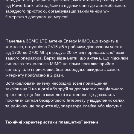
від PowerBank, або здійснити підключення до автомобільного
зарядного пристрою, організувавши таким чином wi-
fi мережа з доступом до мережі.
Панельна 3G/4G LTE антена Energy MIMO, що входить в
комплект, потужністю 2×15 дБ з робочим діапазоном частот
від 1700 до 2700 МГц в радіусі 20 км від передавальної вежі
вашого оператора. Варто відзначити, що антена, що підсилює
сигнал за технологією MIMO не тільки посилює прийом
сигналу, але і прискорює безпосередньо швидкість самого
інтернету приблизно в 2 рази.
Встановлювати антену необхідно зовні приміщення,
закріпивши її на щоглі або трубі за допомогою спеціального
кріплення, що йде в комплекті з антеною. Це дозволить
посилити сигнал бездротового Інтернету у віддалених селах
та районах, де покриття від оператора слабке або відсутнє.
Технічні характеристики планшетної антени