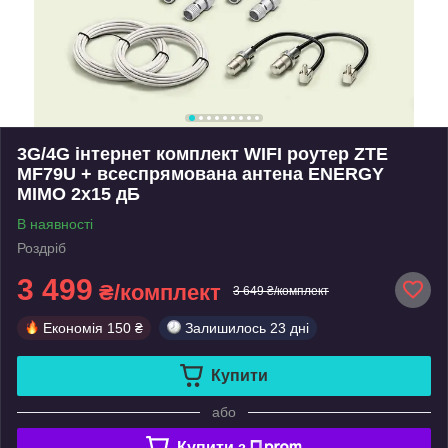
3G/4G інтернет комплект WIFI роутер ZTE
MF79U + всеспрямована антена ENERGY
MIMO 2x15 дБ
В наявності
Роздріб
3 499
₴/комплект
3 649 ₴/комплект
Економія
150 ₴
Залишилось
23 дні
Купити
або
Купити з