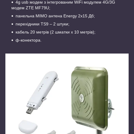
4g usb модем з інтегрованим WiFi модулем 4G/3G
модем ZTE MF79U;
панельна MIMO антена Energy 2х15 Дб;
перехідники TS9 – 2 штуки;
кабель 20 метрів (2 шматки х 10 метрів);
ф-конектора.