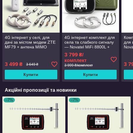
4G інтернет у селі, для
4G інтернет комплект для
Комп
дачі за містом модем ZTE
села та слабкого сигналу
для 
MF79 + антена MIMO
— Novatel MiFi 8800L +
Nova
2×15 Дб Yust
антена MIMO 2×15 дБ
анте
3 799
₴/
Energy
комплект
3 499
3 7
₴
3 649 ₴
3 999 ₴/комплект
Купити
Купити
Акційні пропозиції та новинки
–7%
–7%