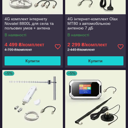
4G комплект інтернету
4G інтернет-комплект Olax
Novatel 8800L для села та
MT80 з автомобільною
польових умов + антена
антеною 7 дБ
Spider MIMO 2x16 дБ
В наявності
В наявності
4 499
2 299
₴/комплект
₴/комплект
4 799 ₴/комплект
2 449 ₴/комплект
Купити
Купити
–5%
–5%