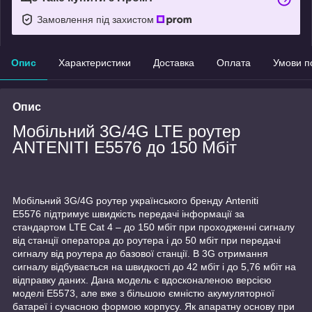
Замовлення під захистом
Опис
Характеристики
Доставка
Оплата
Умови п
Опис
Мобільний 3G/4G LTE роутер
ANTENITI E5576 до 150 Мбіт
Мобільний 3G/4G роутер українського бренду Anteniti
E5576 підтримує швидкість передачі інформації за
стандартом LTE Cat 4 – до 150 мбіт при проходженні сигналу
від станції оператора до роутера і до 50 мбіт при передачі
сигналу від роутера до базової станції. В 3G отримання
сигналу відбувається на швидкості до 42 мбіт і до 5,76 мбіт на
відправку даних. Дана модель є вдосконаленою версією
моделі E5573, але вже з більшою ємністю акумуляторної
батареї і сучасною формою корпусу. Як апаратну основу при