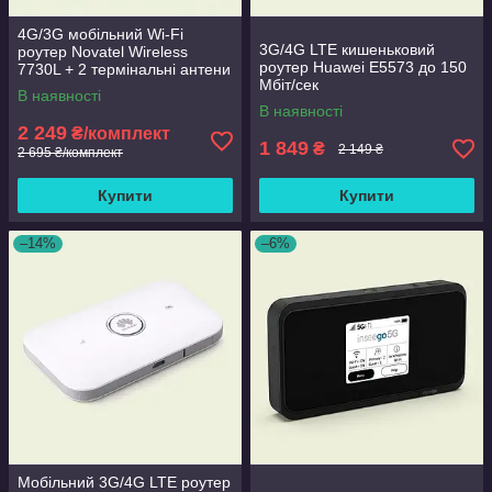
4G/3G мобільний Wi-Fi
3G/4G LTE кишеньковий
роутер Novatel Wireless
роутер Huawei E5573 до 150
7730L + 2 термінальні антени
Мбіт/сек
3 Дб
В наявності
В наявності
2 249
₴/комплект
1 849
₴
2 149 ₴
2 695 ₴/комплект
Купити
Купити
–14%
–6%
Мобільний 3G/4G LTE роутер