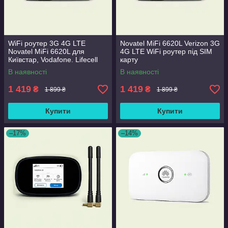
WiFi роутер 3G 4G LTE
Novatel MiFi 6620L Verizon 3G
Novatel MiFi 6620L для
4G LTE WiFi роутер під SIM
Київстар, Vodafone. Lifecell
карту
В наявності
В наявності
1 419
1 419
₴
₴
1 899 ₴
1 899 ₴
Купити
Купити
–17%
–14%