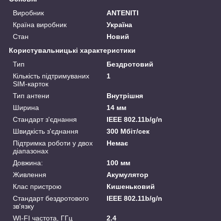
Виробник
ANTENITI
Країна виробник
Україна
Стан
Новий
Користувальницькі характеристики
Тип
Бездротовий
Кількість підтримуваних
1
SIM-карток
Тип антени
Внутрішня
Ширина
14 мм
Стандарт з'єднання
IEEE 802.11b/g/n
Швидкість з'єднання
300 Мбіт/сек
Підтримка роботи у двох
Немає
діапазонах
Довжина:
100 мм
Живлення
Акумулятор
Клас пристрою
Кишеньковий
Стандарт бездротового
IEEE 802.11b/g/n
зв'язку
WI-FI частота, ГГц
2.4