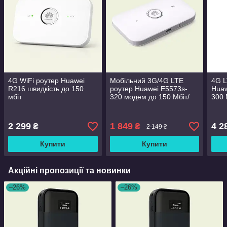
4G WiFi роутер Huawei
Мобільний 3G/4G LTE
4G L
R216 швидкість до 150
роутер Huawei E5573s-
Huaw
мбіт
320 модем до 150 Мбіт/
300 
сек
2 299
1 849
4 2
₴
₴
2 149 ₴
Купити
Купити
Акційні пропозиції та новинки
–26%
–26%