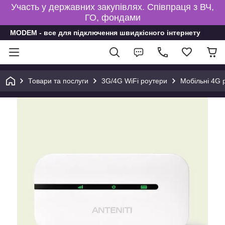
Участь у державних закупівлях. Співпраця з ВЧ,
ГО, фондами
MODEM - все для підключення швидкісного інтернету
Товари та послуги
3G/4G WiFi роутери
Мобільні 4G 