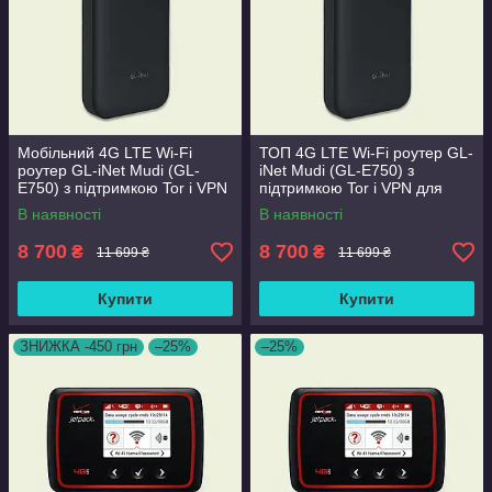
Мобільний 4G LTE Wi-Fi
ТОП 4G LTE Wi-Fi роутер GL-
роутер GL-iNet Mudi (GL-
iNet Mudi (GL-E750) з
E750) з підтримкою Tor і VPN
підтримкою Tor і VPN для
для мобільного інтернету
мобільного інтернету
В наявності
В наявності
8 700
8 700
₴
₴
11 699 ₴
11 699 ₴
Купити
Купити
ЗНИЖКА -450 грн
–25%
–25%