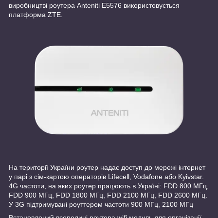
виробництві роутера Anteniti E5576 використовується
платформа ZTE.
На території України роутер надає доступ до мережі інтернет
у парі з сім-картою операторів Lifecell, Vodafone або Kyivstar.
4G частоти, на яких роутер працюють в Україні: FDD 800 МГц,
FDD 900 МГц, FDD 1800 МГц, FDD 2100 МГц, FDD 2600 МГц.
У 3G підтримувані роуттером частоти 900 МГц, 2100 МГц
Встановлений всередині роутера wifi модуль для організації