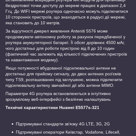
бездротової точки доступу до мережі працює в діапазоні 2,4
Ггц. До WIFI мережі роутера одночасно можуть підключитися
10 сторонніх пристроїв, що знаходяться в радіусі дії мережі,
яка становить до 10 метрів.
За відсутності джерел живлення Anteniti 5576 може
продовжувати автономну роботу за рахунок передбаченої у
роутера акумуляторної батареї. Її обсяг дорівнює 4500 мАг,
чого достатньо для роботи пристрою від 8 до 10 годин
(фактичний час залежить від кількості підключених пристроїв
та навантаження модему).
Якщо потужності вбудованої підсилювальної антени не
достатньо для прийому сигналу, до двох антених роз'ємів
типу TS9, розташованих під заглушкою, можна підключити
підсилювальну антену звичайної дії або антени MIMO.
Параметри 4G роутера встановлюються в інтуїтивно
зрозумілому веб-інтерфейсі з безліччю налаштувань
Технічні характеристики Huawei E5577s-321
Підтримувані стандарти зв'язку 4G LTE, 3G, 2G
Підтримувані оператори Київстар, Vodafone, Lifecell,