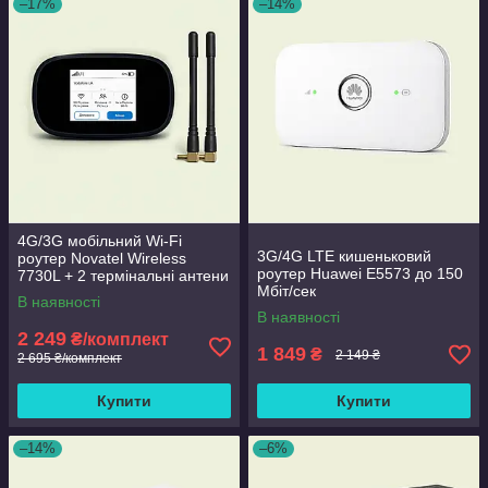
–17%
–14%
4G/3G мобільний Wi-Fi
3G/4G LTE кишеньковий
роутер Novatel Wireless
роутер Huawei E5573 до 150
7730L + 2 термінальні антени
Мбіт/сек
3 Дб
В наявності
В наявності
2 249
₴/комплект
1 849
₴
2 149 ₴
2 695 ₴/комплект
Купити
Купити
–14%
–6%