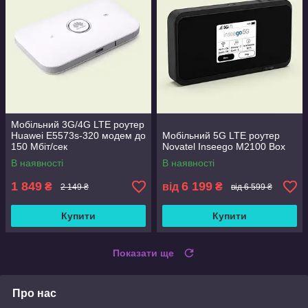
Мобільний 3G/4G LTE роутер
Huawei E5573s-320 модем до
Мобільний 5G LTE роутер
150 Мбіт/сек
Novatel Inseego M2100 Box
В наявності
В наявності
1 849
6 199
₴
від
₴
2 149 ₴
від 6 599 ₴
Купити
Купити
Показати ще
Про нас