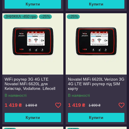
Купити
Купити
ЗНИЖКА -450 грн
–25%
–25%
WiFi роутер 3G 4G LTE
Novatel MiFi 6620L Verizon 3G
Novatel MiFi 6620L для
4G LTE WiFi роутер під SIM
Київстар, Vodafone. Lifecell
карту
В наявності
В наявності
1 419
1 419
₴
₴
1 899 ₴
1 899 ₴
Купити
Купити