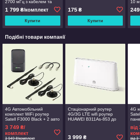
2700 мГц з кабелем та
10 м
перехідниками
супу
1 799
175
249
₴/комплект
₴
тел
Купити
Купити
Подібні товари компанії
4G Автомобільний
Стаціонарний роутер
4G к
комплект WiFi роутер
4G/3G LTE wifi роутер
Sate
Satell F3000 Black + 2 авто
HUAWEI B311As-853 до
пане
антени по 10 Дб
150 Мбіт/с.
MIMO
3 749
₴/
від
960/
комплект
ком
3 999
₴
3 949 ₴/комплект
від 3