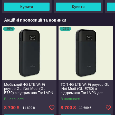
Купити
Купити
Акційні пропозиції та новинки
–26%
–26%
Мобільний 4G LTE Wi-Fi
ТОП 4G LTE Wi-Fi роутер GL-
роутер GL-iNet Mudi (GL-
iNet Mudi (GL-E750) з
E750) з підтримкою Tor і VPN
підтримкою Tor і VPN для
для мобільного інтернету
мобільного інтернету
В наявності
В наявності
8 700
8 700
₴
₴
11 699 ₴
11 699 ₴