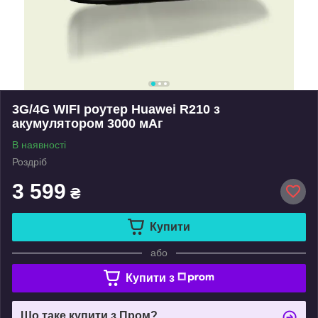
3G/4G WIFI роутер Huawei R210 з
акумулятором 3000 мАг
В наявності
Роздріб
3 599
₴
Купити
або
Купити з
Що таке купити з Пром?