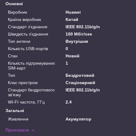
Основні
Виробник
Huawei
Країна виробник
Китай
Стандарт з'єднання
IEEE 802.11b/g/n
Швидкість з'єднання
100 Мбіт/сек
Тип антени
Внутрішня
Кількість USB-портів
0
Стан
Новий
Кількість підтримуваних
1
SIM-карт
Тип
Бездротовий
Клас пристрою
Стаціонарний
Стандарт бездротового
IEEE 802.11b/g/n
зв'язку
WI-FI частота, ГГц
2.4
Загальні
Живлення
Акумулятор
Приховати