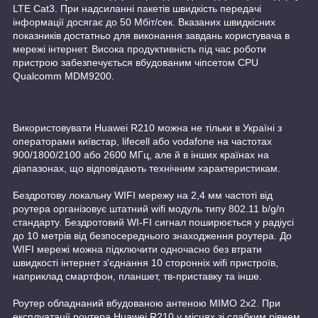
LTE Cat3. При надсиланні пакетів швидкість передачі
інформації досягає до 50 Мбіт/сек. Вказаних швидкісних
показників достатньо для виконання завдань користувача в
мережі інтернет. Висока продуктивність під час роботи
пристрою забезпечується вбудованим чіпсетом CPU
Qualcomm MDM9200.
Використовувати Huawei R210 можна не тільки в Україні з
операторами київстар, lifecell або vodafone на частотах
900/1800/2100 або 2600 МГц, але й в інших країнах на
діапазонах, що відповідають технічним характеристикам.
Бездротову локальну WIFI мережу на 2,4 мм частоті від
роутера організовує штатний wifi модуль типу 802.11 b/g/n
стандарту. Бездротовий WI-FI сигнал поширюється у радіусі
до 10 метрів від безпосереднього знаходження роутера. До
WIFI мережі можна підключити одночасно без втрати
швидкості інтернет з'єднання 10 сторонніх wifi пристроїв,
наприклад смартфон, планшет, тв-приставку та інше.
Роутер обладнаний вбудованою антеною MIMO 2x2. При
експлуатації роутера Huawei R210 у місцях зі слабким рівнем