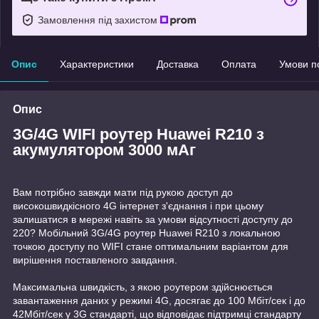
Замовлення під захистом
Опис
Характеристики
Доставка
Оплата
Умови п
Опис
3G/4G WIFI роутер Huawei R210 з
акумулятором 3000 мАг
Вам потрібно завжди мати під рукою доступ до
високошвидкісного 4G інтернет з'єднання і при цьому
залишатися в мережі навіть за умови відсутності доступу до
220? Мобільний 3G/4G роутер Huawei R210 з локальною
точкою доступу по WIFI стане оптимальним варіантом для
вирішення поставленого завдання.
Максимальна швидкість, з якою роутером здійснюється
завантаження даних у режимі 4G, досягає до 100 Мбіт/сек і до
42Мбіт/сек у 3G стандарті, що відповідає підтримці стандарту