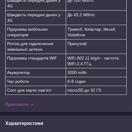
Швидкість передачі даних у
До 100 Мбіт/с
4G
Швидкість передачі даних у
До 43.2 Мбіт/с
3G
Підтримка мобільних
Тримоб, Київстар, lifecell,
операторів
Vodafone
Роз'єм для підключення
Присутній
зовнішньої антени
Підтримка стандартів WiF
WiFi 802.11 b/g/n - частота
WiFi 2,4 ГГц
Акумулятор
3000 mAh
Час роботи
6-8 годин
Слот для карти пам'яті
microSD до 32 Гб
Приховати
Характеристики