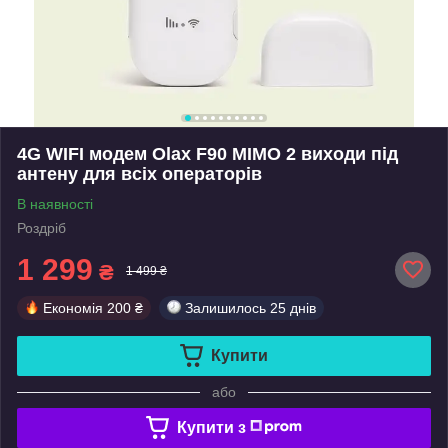
4G WIFI модем Olax F90 MIMO 2 виходи під
антену для всіх операторів
В наявності
Роздріб
1 299
₴
1 499 ₴
Економія
200 ₴
Залишилось
25 днів
Купити
або
Купити з