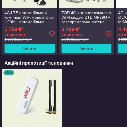
4G LTE автомобільний
ТОП 4G інтернет комплект
4G к
комплект WiFi модем Olax
WIFI модем ZTE MF79U +
OLA
U90H + автомобільна
всеспрямована антена
MIMO
антена 7 Дб
ENERGY MIMO 2x15 дБ
1 799
3 499
4 4
₴/
₴/
комплект
комплект
ком
1 899 ₴/комплект
3 649 ₴/комплект
4 699
Купити
Купити
Акційні пропозиції та новинки
–5%