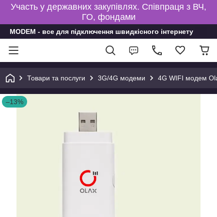
Участь у державних закупівлях. Співпраця з ВЧ,
ГО, фондами
MODEM - все для підключення швидкісного інтернету
Товари та послуги
3G/4G модеми
4G WIFI модем Ola
–13%