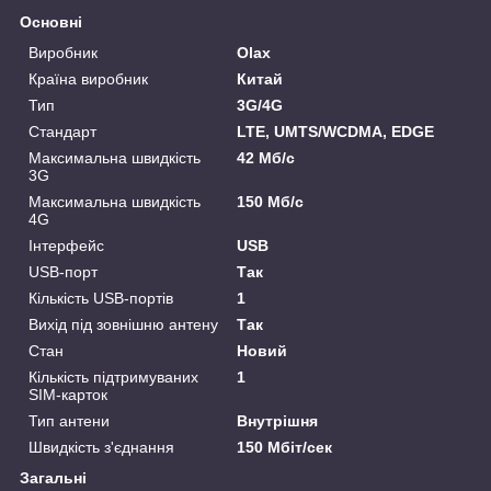
Основні
Виробник
Olax
Країна виробник
Китай
Тип
3G/4G
Стандарт
LTE, UMTS/WCDMA, EDGE
Максимальна швидкість
42 Мб/с
3G
Максимальна швидкість
150 Мб/с
4G
Інтерфейс
USB
USB-порт
Так
Кількість USB-портів
1
Вихід під зовнішню антену
Так
Стан
Новий
Кількість підтримуваних
1
SIM-карток
Тип антени
Внутрішня
Швидкість з'єднання
150 Мбіт/сек
Загальні