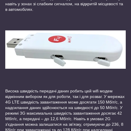
навіть у зонах зі слабким сигналом, на відкритій місцевості та
в автомобілях.
Висока швидкість передачі даних робить цей wifi модем
відмінним вибором як для роботи, так і для розваг. У мережах
4G LTE швидкість завантаження може досягати 150 Мбіт/с, а
надсилання даних здійснюється на швидкості до 50 Мбіт/с. У
режимі 3G максимальна швидкість завантаження досягає 42
Мбіт/с, а передачі – до 12,6 Мбіт/с. Навіть в умовах 2G
з'єднання можна залишатися на зв'язку, отримуючи до 236, 8
Кбіт/с при завантаженні та до 128 Кбіт/с при надсиланні