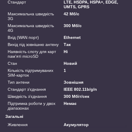
Стандарт
LTE, HSDPA, HSPA+, EDGE,
UMTS, GPRS
Максимальна швидкість
42 Мб/с
3G
Максимальна швидкість
300 Мб/с
4G
Вхід (WAN порт)
Ethernet
Вихід під зовнішню антену
Так
Наявність слоту для карт
Ні
пам'яті microSD
Стан
Новий
Кількість підтримуваних
1
SIM-карток
Тип антени
Зовнішня
Стандарт з'єднання
IEEE 802.11b/g/n
Швидкість з'єднання
300 Мбіт/сек
Підтримка роботи у двох
Немає
діапазонах
Загальні
Живлення
Акумулятор