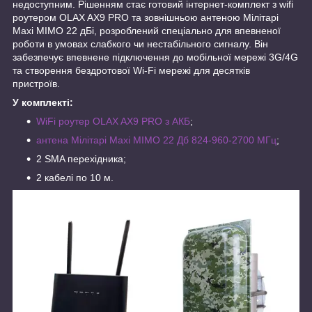
недоступним. Рішенням стає готовий інтернет-комплект з wifi
роутером OLAX AX9 PRO та зовнішньою антеною Мілітарі
Maxi MIMO 22 дБі, розроблений спеціально для впевненої
роботи в умовах слабкого чи нестабільного сигналу. Він
забезпечує впевнене підключення до мобільної мережі 3G/4G
та створення бездротової Wi-Fi мережі для десятків
пристроїв.
У комплекті:
WiFi роутер OLAX AX9 PRO з АКБ
;
антена Мілітарі Maxi MIMO 22 Дб 824-960-2700 МГц
;
2 SMA перехідника;
2 кабелі по 10 м.