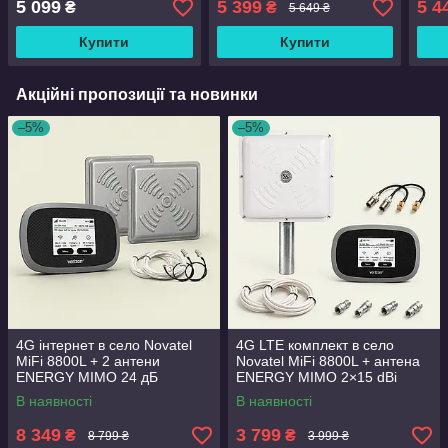
5 099
5 399
5 4
₴
₴
5 649 ₴
Купити
Купити
Акційні пропозиції та новинки
–5%
–5%
4G інтернет в село Novatel
4G LTE комплект в село
MiFi 8800L + 2 антени
Novatel MiFi 8800L + антена
ENERGY MIMO 24 дБ
ENERGY MIMO 2×15 dBi
(БІЛА)+ кабель і перехідники
В наявності
В наявності
8 349
3 799
₴
₴
8 799 ₴
3 999 ₴