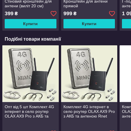
Стіновий кронштейн для
Кронштейн для антени
Г-по
антени (виліт 20 см)
прямой
анте
399
999
1 0
₴
₴
Купити
Купити
Подібні товари компанії
Опт від 5 шт Комплект 4G
Комплект 4G інтернет в
Комп
інтернет в село роутер
село роутер OLAX AX9 Pro
OLA
OLAX AX9 Pro з АКБ та
з АКБ та антеною Rnet
ант
антеною Rnet MIMO 2x17
MIMO 2x17 дБ
дБ
дБ