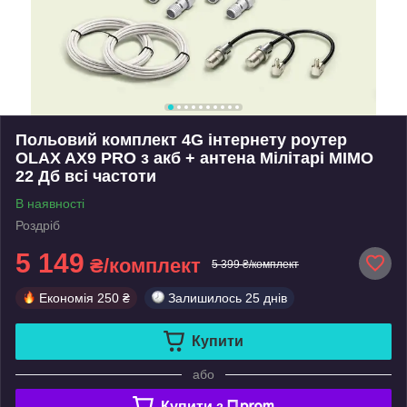
Польовий комплект 4G інтернету роутер
OLAX AX9 PRO з акб + антена Мілітарі MIMO
22 Дб всі частоти
В наявності
Роздріб
5 149
₴/комплект
5 399 ₴/комплект
Економія
250 ₴
Залишилось
25 днів
Купити
або
Купити з