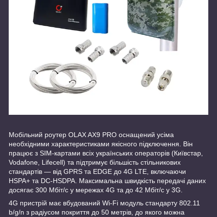
Мобільний роутер OLAX AX9 PRO оснащений усіма
необхідними характеристиками якісного підключення. Він
працює з SIM-картами всіх українських операторів (Київстар,
Vodafone, Lifecell) та підтримує більшість стільникових
стандартів — від GPRS та EDGE до 4G LTE, включаючи
HSPA+ та DC-HSDPA. Максимальна швидкість передачі даних
досягає 300 Мбіт/с у мережах 4G та до 42 Мбіт/с у 3G.
4G пристрій має вбудований Wi-Fi модуль стандарту 802.11
b/g/n з радіусом покриття до 50 метрів, до якого можна