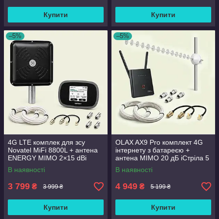
Купити
Купити
–5%
–5%
4G LTE комплек для зсу
OLAX AX9 Pro комплект 4G
Novatel MiFi 8800L + антена
інтернету з батареєю +
ENERGY MIMO 2×15 dBi
антена MIMO 20 дБ іСтріла 5
чорна + кабель та
інтернет без світла
В наявності
В наявності
перехідники
3 799
4 949
₴
₴
3 999 ₴
5 199 ₴
Купити
Купити