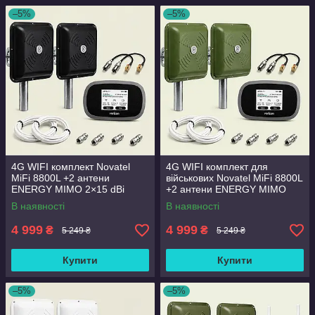
–5%
–5%
4G WIFI комплект Novatel
4G WIFI комплект для
MiFi 8800L +2 антени
військових Novatel MiFi 8800L
ENERGY MIMO 2×15 dBi
+2 антени ENERGY MIMO
2×15 dBi зелені
В наявності
В наявності
4 999
4 999
₴
₴
5 249 ₴
5 249 ₴
Купити
Купити
–5%
–5%