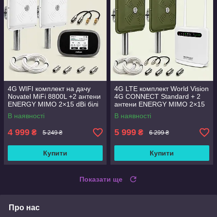
4G WIFI комплект на дачу
4G LTE комплект World Vision
Novatel MiFi 8800L +2 антени
4G CONNECT Standard + 2
ENERGY MIMO 2×15 dBi білі
антени ENERGY MIMO 2×15
дБ зелені
В наявності
В наявності
4 999
5 999
₴
₴
5 249 ₴
6 299 ₴
Купити
Купити
Показати ще
Про нас