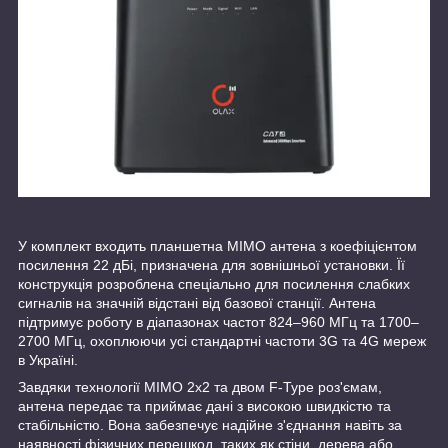
У комплект входить планшетна MIMO антена з коефіцієнтом
посилення 22 дБі, призначена для зовнішньої установки. Її
конструкція розроблена спеціально для посилення слабких
сигналів на значній відстані від базової станції. Антена
підтримує роботу в діапазонах частот 824–960 МГц та 1700–
2700 МГц, охоплюючи усі стандартні частоти 3G та 4G мереж
в Україні.
Завдяки технології MIMO 2x2 та двом F-Type роз'ємам,
антена передає та приймає дані з високою швидкістю та
стабільністю. Вона забезпечує надійне з'єднання навіть за
наявності фізичних перешкод, таких як стіни, дерева або