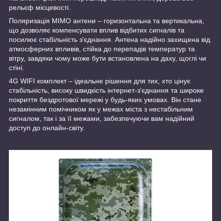
рельєф місцевості.
Поляризація MIMO антени – горизонтальна та вертикальна,
що дозволяє компенсувати вплив відбитих сигналів та
посилює стабільність з'єднання. Антена надійно захищена від
атмосферних впливів, стійка до перепадів температур та
вітру, завдяки чому може бути встановлена ​​на даху, щоглі чи
стіні.
4G WIFI комплект – ідеальне рішення для тих, хто цінує
стабільність, високу швидкість інтернет-з'єднання та широке
покриття бездротової мережі у будь-яких умовах. Він стане
незамінним помічником як у межах міста з нестабільним
сигналом, так і за її межами, забезпечуючи вам надійний
доступ до онлайн-світу.