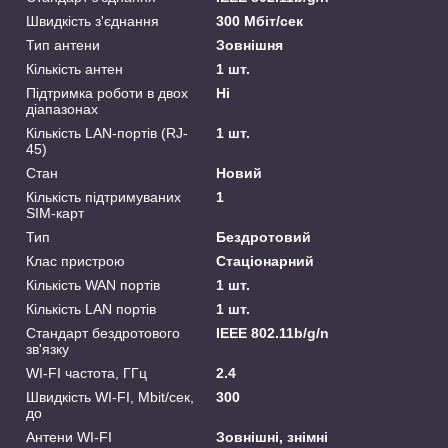
Швидкість з'єднання
300 Мбіт/сек
Тип антени
Зовнішня
Кількість антен
1 шт.
Підтримка роботи в двох
Ні
діапазонах
Кількість LAN-портів (RJ-
1 шт.
45)
Стан
Новий
Кількість підтримуваних
1
SIM-карт
Тип
Бездротовий
Клас пристрою
Стаціонарний
Кількість WAN портів
1 шт.
Кількість LAN портів
1 шт.
Стандарт бездротового
IEEE 802.11b/g/n
зв'язку
WI-FI частота, ГГц
2.4
Швидкість WI-FI, Mbit/сек,
300
до
Антени WI-FI
Зовнішні, знімні