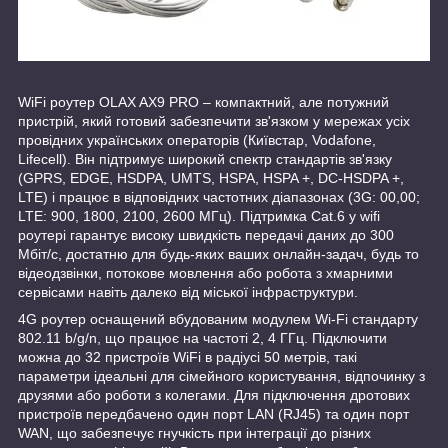
WiFi роутер OLAX AX9 PRO – компактний, але потужний
пристрій, який готовий забезпечити зв'язком у мережах усіх
провідних українських операторів (Київстар, Vodafone,
Lifecell). Він підтримує широкий спектр стандартів зв'язку
(GPRS, EDGE, HSDPA, UMTS, HSPA, HSPA +, DC-HSDPA +,
LTE) і працює в відповідних частотних діапазонах (3G: 00,00;
LTE: 900, 1800, 2100, 2600 МГц). Підтримка Cat.6 у wifi
роутері гарантує високу швидкість передачі даних до 300
Мбіт/с, достатню для будь-яких ваших онлайн-задач, будь то
відеодзвінки, потокове мовлення або робота з хмарними
сервісами навіть далеко від міської інфраструктури.
4G роутер оснащений вбудованим модулем Wi-Fi стандарту
802.11 b/g/n, що працює на частоті 2, 4 ГГц. Підключити
можна до 32 пристроїв WiFi в радіусі 50 метрів, такі
параметри ідеальні для сімейного користування, відпочинку з
друзями або роботи з колегами. Для підключення дротових
пристроїв передбачено один порт LAN (RJ45) та один порт
WAN, що забезпечує гнучкість при інтеграції до різних