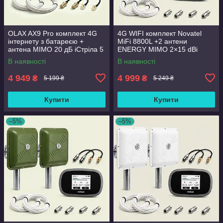
OLAX AX9 Pro комплект 4G
4G WIFI комплект Novatel
інтернету з батареєю +
MiFi 8800L +2 антени
антена MIMO 20 дБ іСтріла 5
ENERGY MIMO 2×15 dBi
інтернет без світла
В наявності
В наявності
4 949
4 999
₴
₴
5 199 ₴
5 249 ₴
Купити
Купити
–5%
–5%