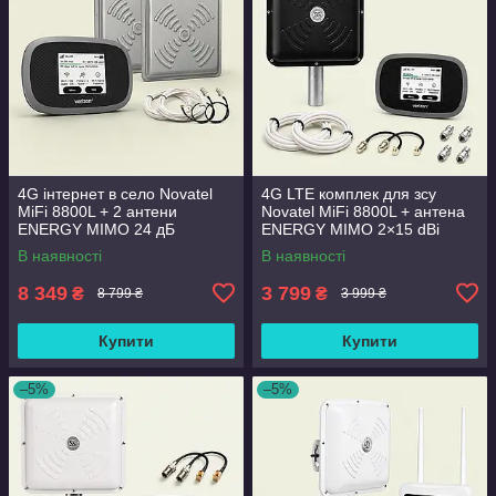
4G інтернет в село Novatel
4G LTE комплек для зсу
MiFi 8800L + 2 антени
Novatel MiFi 8800L + антена
ENERGY MIMO 24 дБ
ENERGY MIMO 2×15 dBi
чорна + кабель та
В наявності
В наявності
перехідники
8 349
3 799
₴
₴
8 799 ₴
3 999 ₴
Купити
Купити
–5%
–5%