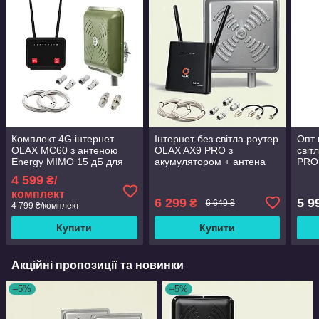
Комплект 4G інтернет
Інтернет без світла роутер
Опт 
OLAX MC60 з антеною
OLAX AX9 PRO з
світ
Energy MIMO 15 дБ для
акумулятором + антена
PRO 
сільської місцевості
Energy 24 дБ (1700-2700
анте
4 599
₴/
мГц)
(170
комплект
6 299
5 9
₴
6 649 ₴
4 799 ₴/комплект
Купити
Купити
Акційні пропозиції та новинки
–5%
–5%