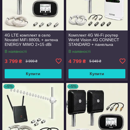
4G LTE комплект в село
Комплект 4G Wi-Fi роутер
Novatel MiFi 8800L + антена
World Vision 4G CONNECT
ENERGY MIMO 2×15 dBi
STANDARD + панельна
(БІЛА)+ кабель і перехідники
антена Energy MIMO 2×15
В наявності
В наявності
dBi
3 799
4 799
₴
₴
3 999 ₴
5 049 ₴
Купити
Купити
–5%
–5%