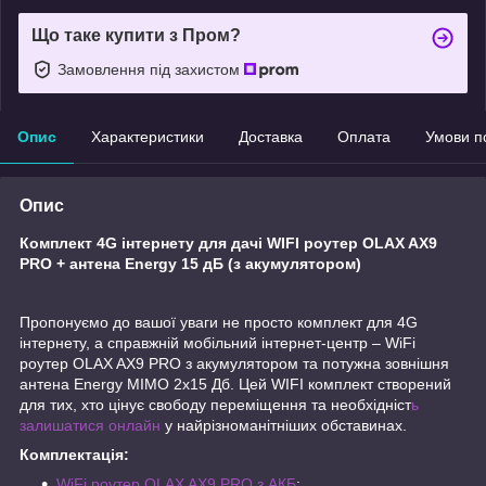
Що таке купити з Пром?
Замовлення під захистом
Опис
Характеристики
Доставка
Оплата
Умови п
Опис
Комплект 4G інтернету для дачі WIFI роутер OLAX AX9
PRO + антена Energy 15 дБ (з акумулятором)
Пропонуємо до вашої уваги не просто комплект для 4G
інтернету, а справжній мобільний інтернет-центр – WiFi
роутер OLAX AX9 PRO з акумулятором та потужна зовнішня
антена Energy MIMO 2x15 Дб. Цей WIFI комплект створений
для тих, хто цінує свободу переміщення та необхідніст
ь
залишатися онлайн
у найрізноманітніших обставинах.
Комплектація:
WiFi роутер OLAX AX9 PRO з АКБ
;