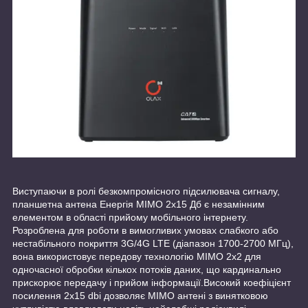
Виступаючи в ролі безкомпромісного підсилювача сигналу,
планшетна антена Енергія MIMO 2x15 Дб є незамінним
елементом в області прийому мобільного інтернету.
Розроблена для роботи в вимогливих умовах слабкого або
нестабільного покриття 3G/4G LTE (діапазон 1700-2700 МГц),
вона використовує передову технологію MIMO 2x2 для
одночасної обробки кількох потоків даних, що кардинально
прискорює передачу і прийом інформації.Високий коефіцієнт
посилення 2x15 dbi дозволяє MIMO антені з винятковою