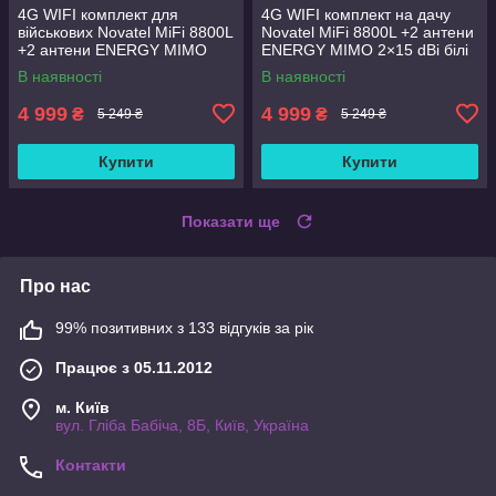
4G WIFI комплект для
4G WIFI комплект на дачу
військових Novatel MiFi 8800L
Novatel MiFi 8800L +2 антени
+2 антени ENERGY MIMO
ENERGY MIMO 2×15 dBi білі
2×15 dBi зелені
В наявності
В наявності
4 999
4 999
₴
₴
5 249 ₴
5 249 ₴
Купити
Купити
Показати ще
Про нас
99% позитивних з 133 відгуків за рік
Працює з 05.11.2012
м. Київ
вул. Гліба Бабіча, 8Б, Київ, Україна
Контакти