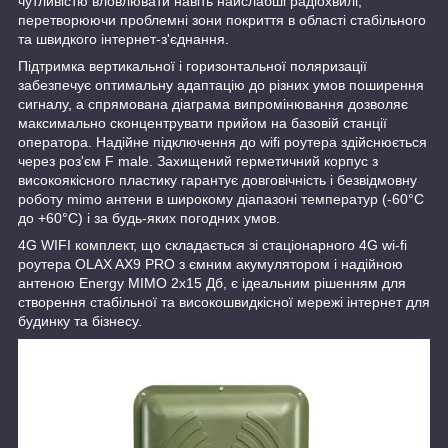
чутливістю вловлювати навіть найслабші радіохвилі,
перетворюючи проблемні зони покриття в області стабільного
та швидкого інтернет-з'єднання.
Підтримка вертикальної і горизонтальної поляризації
забезпечує оптимальну адаптацію до різних умов поширення
сигналу, а спрямована діаграма випромінювання дозволяє
максимально сконцентрувати прийом на базовій станції
оператора. Надійне підключення до wifi роутера здійснюється
через роз'єм F male. Захищений герметичний корпус з
високоякісного пластику гарантує довговічність і безвідмовну
роботу mimo антени в широкому діапазоні температур (-60°C
до +60°C) і за будь-яких погодних умов.
4G WIFI комплект, що складається зі стаціонарного 4G wi-fi
роутера OLAX AX9 PRO з ємним акумулятором і надійною
антеною Energy MIMO 2x15 Дб, є ідеальним рішенням для
створення стабільної та високошвидкісної мережі інтернет для
будинку та бізнесу.