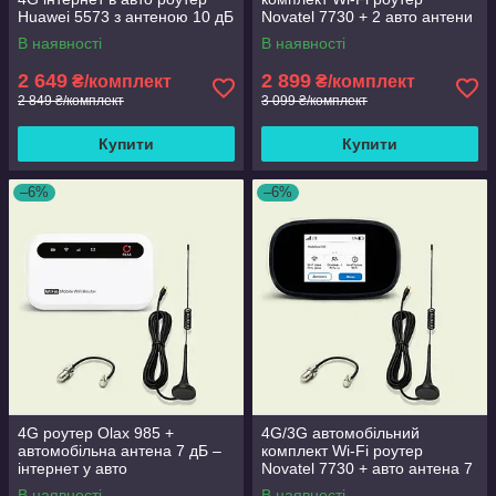
Huawei 5573 з антеною 10 дБ
Novatel 7730 + 2 авто антени
по 7 Дб
В наявності
В наявності
2 649
2 899
₴/комплект
₴/комплект
2 849 ₴/комплект
3 099 ₴/комплект
Купити
Купити
–6%
–6%
4G роутер Olax 985 +
4G/3G автомобільний
автомобільна антена 7 дБ –
комплект Wi-Fi роутер
інтернет у авто
Novatel 7730 + авто антена 7
Дб
В наявності
В наявності