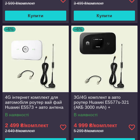
2 599 ₴/комплект
3 499 ₴/комплект
Купити
Купити
–6%
–6%
4G інтернет комплект для
3G/4G комплект в авто
автомобіля роутер вай фай
роутер Huawei E5577s-321
Huawei E5573 + авто антена
(АКБ 3000 mAh) +
7 дб 800-2700 МГц
автомобільна антена 7 Дб
В наявності
В наявності
2 499
4 999
₴/комплект
₴/комплект
2 649 ₴/комплект
5 299 ₴/комплект