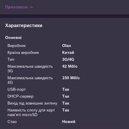
Приховати
Характеристики
Основні
Виробник
Olax
Країна виробник
Китай
Тип
3G/4G
Максимальна швидкість
42 Мб/с
3G
Максимальна швидкість
150 Мб/с
4G
USB-порт
Так
DHCP-сервер
Так
Вихід під зовнішню антену
Так
Наявність слоту для карт
Так
пам'яті microSD
Стан
Новий