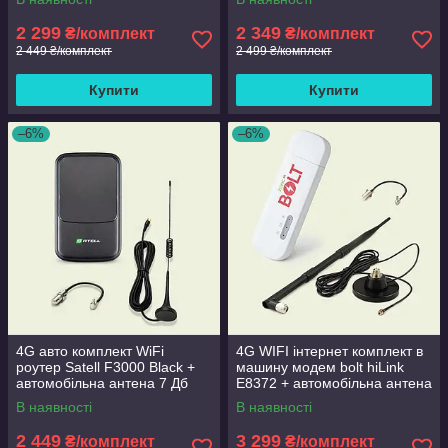
2 299
2 349
₴/комплект
₴/комплект
2 449 ₴/комплект
2 499 ₴/комплект
Купити
Купити
–6%
–6%
4G авто комплект WiFi
4G WIFI інтернет комплект в
роутер Satell F3000 Black +
машину модем bolt hiLink
автомобільна антена 7 Дб
E8372 + автомобільна антена
10 Дб
В наявності
В наявності
2 449
3 299
₴/комплект
₴/комплект