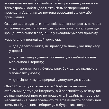
встановити на дах автомобіля чи іншу металеву поверхню.
Триметровий кабель дає можливість безперешкодно
прокласти з’єднання до роутера всередині салону або
приміщення.
Окремо варто відзначити наявність антенних роз’ємів, через
які можна підключати зовнішні підсилювачі сигналу для ще
кращої стабільності з’єднання у складних умовах прийому.
Кому стане у пригоді цей комплект:
для далекобійників, які проводять значну частину часу
у дорозі;
для мешканців дачних поселень, де слабкий сигнал
мобільного інтернету;
для монтажних та будівельних бригад, що працюють
у польових умовах;
для відпочинку на природі з доступом до мережі.
Olax 985 із потужною антеною 16 дБ — це не лише
стабільний доступ до інтернету, а й впевненість у зв’язку там,
де інші пристрої просто не працюють. Надійність, простота
налаштування, універсальність та ефективність роблять цей
комплект ідеальним вибором для будь-яких завдань.