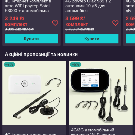
4G інтернет комплект в
4G роутер Olax 985 з 2
4G р
авто WIFI роутер Satell
антенами 10 дБ для
авто
F3000 + автомобільна
автомобіля
дБ –
MIMO антена 16 Дб
3 249
3 599
2 6
₴/
₴/
комплект
комплект
ком
3 399 ₴/комплект
3 799 ₴/комплект
2 849
Купити
Купити
Акційні пропозиції та новинки
–7%
–6%
4G/3G автомобільний
4G інтернет в авто роутер
комплект Wi-Fi роутер