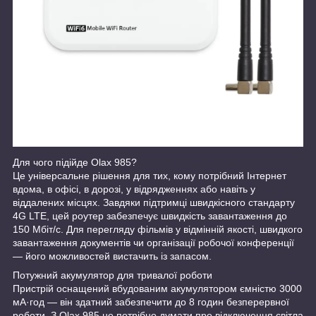
Для чого підійде Olax 985?
Це універсальне рішення для тих, кому потрібний Інтернет
вдома, в офісі, в дорозі, у відрядженнях або навіть у
віддалених місцях. Завдяки підтримці швидкісного стандарту
4G LTE, цей роутер забезпечує швидкість завантаження до
150 Мбіт/с. Для перегляду фільмів у відмінній якості, швидкого
завантаження документів чи організації робочої конференції
— його можливостей вистачить із запасом.
Потужний акумулятор для тривалої роботи
Пристрій оснащений вбудованим акумулятором ємністю 3000
мА·год — він здатний забезпечити до 8 годин безперервної
роботи. З Olax 985 не потрібно думати про відключення світла