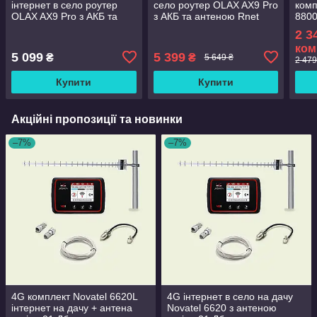
інтернет в село роутер
село роутер OLAX AX9 Pro
комп
OLAX AX9 Pro з АКБ та
з АКБ та антеною Rnet
8800
антеною Rnet MIMO 2x17
MIMO 2x17 дБ
2 3
дБ
ком
5 099
5 399
₴
₴
5 649 ₴
2 479
Купити
Купити
Акційні пропозиції та новинки
–7%
–7%
4G комплект Novatel 6620L
4G інтернет в село на дачу
інтернет на дачу + антена
Novatel 6620 з антеною