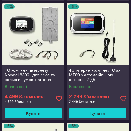
–6%
–6%
4G комплект інтернету
4G інтернет-комплект Olax
Novatel 8800L для села та
MT80 з автомобільною
польових умов + антена
антеною 7 дБ
Spider MIMO 2x16 дБ
В наявності
В наявності
4 499
2 299
₴/комплект
₴/комплект
4 799 ₴/комплект
2 449 ₴/комплект
Купити
Купити
–5%
–5%