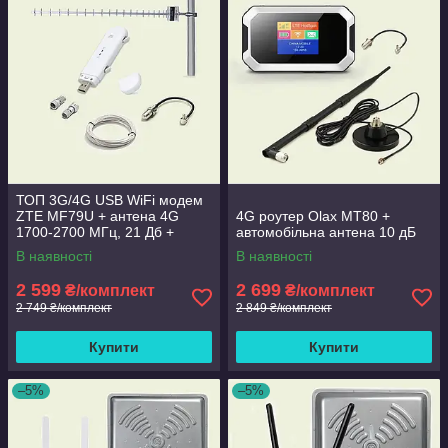
ТОП 3G/4G USB WiFi модем
ZTE MF79U + антена 4G
4G роутер Olax MT80 +
1700-2700 МГц, 21 Дб +
автомобільна антена 10 дБ
кабель+перехідник
В наявності
В наявності
2 599
2 699
₴/комплект
₴/комплект
2 749 ₴/комплект
2 849 ₴/комплект
Купити
Купити
–5%
–5%