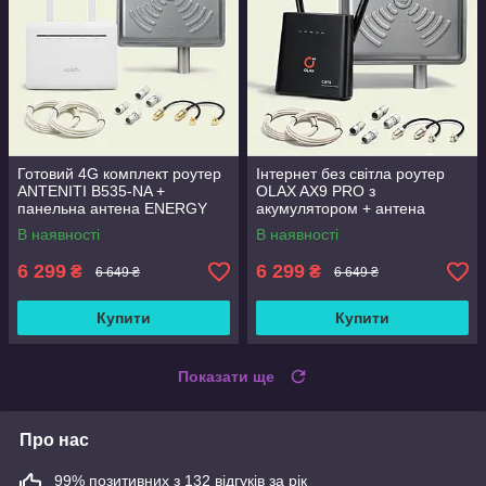
Готовий 4G комплект роутер
Інтернет без світла роутер
ANTENITI B535-NA +
OLAX AX9 PRO з
панельна антена ENERGY
акумулятором + антена
MIMO 2×24 дБ
Energy 24 дБ (1700-2700
В наявності
В наявності
мГц)
6 299
6 299
₴
₴
6 649 ₴
6 649 ₴
Купити
Купити
Показати ще
Про нас
99% позитивних з 132 відгуків за рік