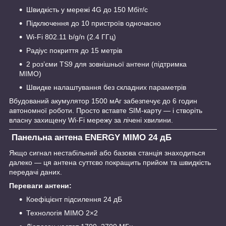
Швидкість у мережі 4G до 150 Мбіт/с
Підключення до 10 пристроїв одночасно
Wi-Fi 802.11 b/g/n (2.4 ГГц)
Радіус покриття до 15 метрів
2 роз’єми TS9 для зовнішньої антени (підтримка
MIMO)
Швидке налаштування без складних параметрів
Вбудований акумулятор 1500 мАг забезпечує до 6 годин
автономної роботи. Просто вставте SIM-карту — і створіть
власну захищену Wi-Fi мережу за лічені хвилини.
Панельна антена ENERGY MIMO 24 дБ
Якщо сигнал нестабільний або базова станція знаходиться
далеко — ця антена суттєво покращить прийом та швидкість
передачі даних.
Переваги антени:
Коефіцієнт підсилення 24 дБ
Технологія MIMO 2×2