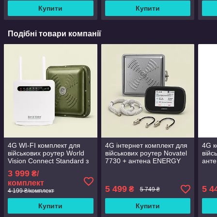
Купити
Купити
Подібні товари компанії
4G WI-FI комплект для
4G інтернет комплект для
4G к
військових роутер World
військових роутер Novatel
війс
Vision Connect Standard з
7730 + антена ENERGY
анте
антеною Energy MIMO
MIMO 24 дБ
Ener
3 999
₴/
2x15 дБ
комплект
5 499
5 4
₴
5 749 ₴
4 199 ₴/комплект
Купити
Купити