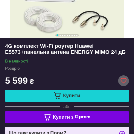
4G комплект Wi-Fi роутер Huawei
E5573+панельна антена ENERGY MIMO 24 дБ
В наявності
Роздріб
5 599
₴
Купити
або
Купити з
Що таке купити з Пром?