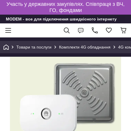
Участь у державних закупівлях. Співпраця з ВЧ,
ГО, фондами
MODEM - все для підключення швидкісного інтернету
Товари та послуги
Комплекти 4G обладнання
4G ко