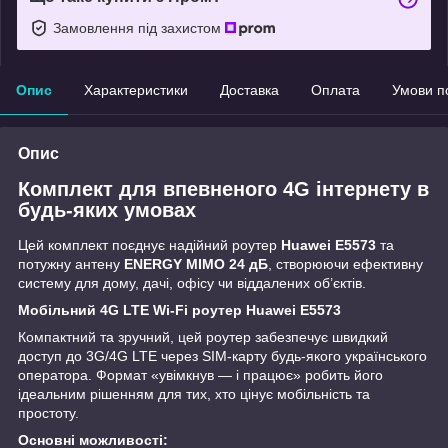
Замовлення під захистом
Опис
Характеристики
Доставка
Оплата
Умови п
Опис
Комплект для впевненого 4G інтернету в
будь-яких умовах
Цей комплект поєднує надійний роутер
Huawei E5573
та
потужну антену
ENERGY MIMO 24 дБ
, створюючи ефективну
систему для дому, дачі, офісу чи віддалених об’єктів.
Мобільний 4G LTE Wi-Fi роутер Huawei E5573
Компактний та зручний, цей роутер забезпечує швидкий
доступ до 3G/4G LTE через SIM-карту будь-якого українського
оператора. Формат «увімкнув — і працює» робить його
ідеальним рішенням для тих, хто цінує мобільність та
простоту.
Основні можливості: