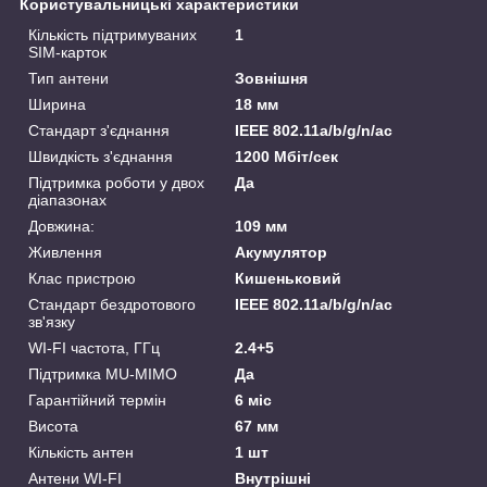
Користувальницькі характеристики
Кількість підтримуваних
1
SIM-карток
Тип антени
Зовнішня
Ширина
18 мм
Стандарт з'єднання
IEEE 802.11а/b/g/n/ас
Швидкість з'єднання
1200 Мбіт/сек
Підтримка роботи у двох
Да
діапазонах
Довжина:
109 мм
Живлення
Акумулятор
Клас пристрою
Кишеньковий
Стандарт бездротового
IEEE 802.11а/b/g/n/ас
зв'язку
WI-FI частота, ГГц
2.4+5
Підтримка MU-MIMO
Да
Гарантійний термін
6 міс
Висота
67 мм
Кількість антен
1 шт
Антени WI-FI
Внутрішні